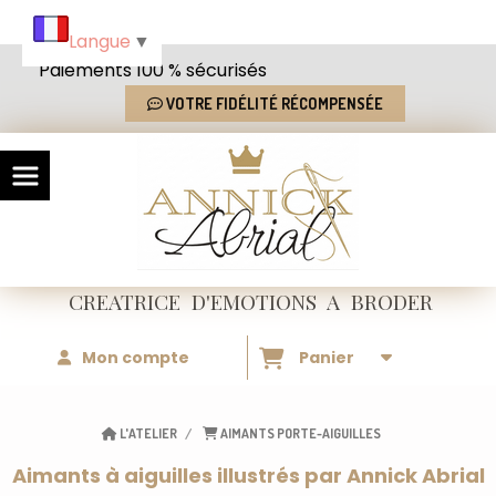
Panneau de gestion des cookies
Langue
▼
Paiements 100 % sécurisés
VOTRE FIDÉLITÉ RÉCOMPENSÉE
CREATRICE
D'EMOTIONS
A BRODER
Mon compte
Panier
L'ATELIER
AIMANTS PORTE-AIGUILLES
Aimants à aiguilles illustrés par Annick Abrial