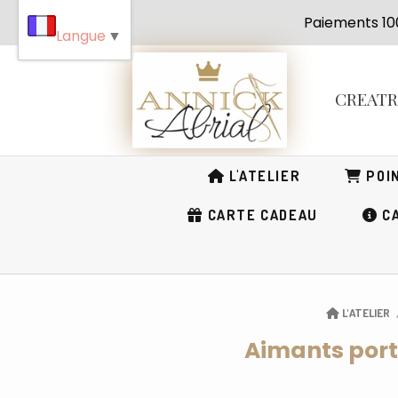
Panneau de gestion des cookies
Paiement
Langue
▼
CREAT
L'ATELIER
POIN
CARTE CADEAU
CA
L'ATELIER
Aimants porte