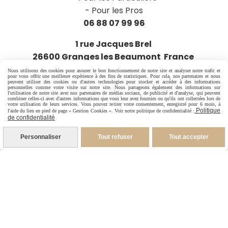
-
Pour les Pros
06 88 07 99 96
1 rue Jacques Brel
26600 Granges les Beaumont France
Nous utilisons des cookies pour assurer le bon fonctionnement de notre site et analyser notre trafic et
pour vous offrir une meilleure expérience à des fins de statistiques. Pour cela, nos partenaires et nous
peuvent utiliser des cookies ou d'autres technologies pour stocker et accéder à des informations
personnelles comme votre visite sur notre site. Nous partageons également des informations sur
l'utilisation de notre site avec nos partenaires de médias sociaux, de publicité et d'analyse, qui peuvent
combiner celles-ci avec d'autres informations que vous leur avez fournies ou qu'ils ont collectées lors de
votre utilisation de leurs services. Vous pouvez retirer votre consentement, enregistré pour 6 mois, à
Politique
l'aide du lien en pied de page « Gestion Cookies ». Voir notre politique de confidentialité :
de confidentialité
Personnaliser
Tout refuser
Tout accepter