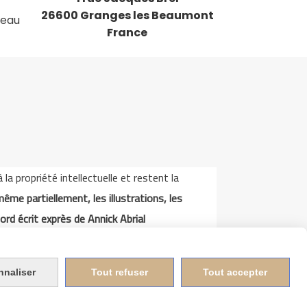
26600 Granges les Beaumont
deau
France
a propriété intellectuelle et restent la
même partiellement, les illustrations, les
ord écrit exprès de Annick Abrial
nnaliser
Tout refuser
Tout accepter
tion cookies
Mon Compte