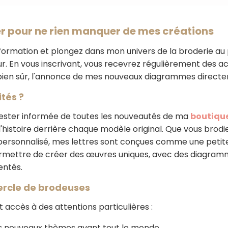
r pour ne rien manquer de mes créations
formation et plongez dans mon univers de la broderie au 
r. En vous inscrivant, vous recevrez régulièrement des ac
 bien sûr, l'annonce de mes nouveaux diagrammes directe
tés ?
rester informée de toutes les nouveautés de ma
boutique
l'histoire derrière chaque modèle original. Que vous brod
u personnalisé, mes lettres sont conçues comme une petit
ettre de créer des œuvres uniques, avec des diagrammes
entés.
ercle de brodeuses
 accès à des attentions particulières :
nouveaux thèmes avant tout le monde.