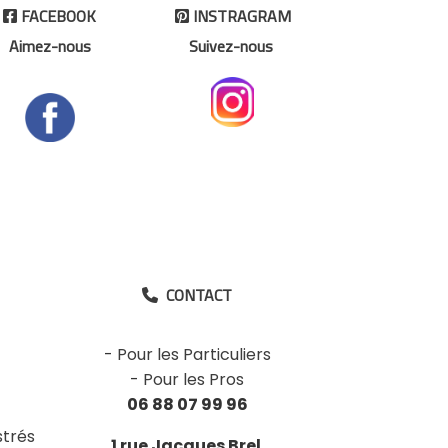
FACEBOOK
INSTRAGRAM


Aimez-nous
Suivez-nous
CONTACT

-
Pour les Particuliers
-
Pour les Pros
06 88 07 99 96
strés
1 rue Jacques Brel