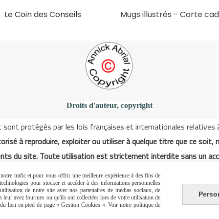
Le Coin des Conseils
Mugs illustrés
-
Carte ca
Slons & ExpositinslE
Droits d'auteur, copyright
ont protégés par les lois françaises et internationales relatives à l
orisé à reproduire, exploiter ou utiliser à quelque titre que ce soit, 
nts du site. Toute utilisation est strictement interdite sans un acc
otre trafic et pour vous offrir une meilleure expérience à des fins de
s technologies pour stocker et accéder à des informations personnelles
Autoriser
Facebook est désactivé.
tilisation de notre site avec nos partenaires de médias sociaux, de
Perso
leur avez fournies ou qu'ils ont collectées lors de votre utilisation de
e du lien en pied de page « Gestion Cookies ». Voir notre politique de
ons générales de vente
Politique de confidentialité
Ges