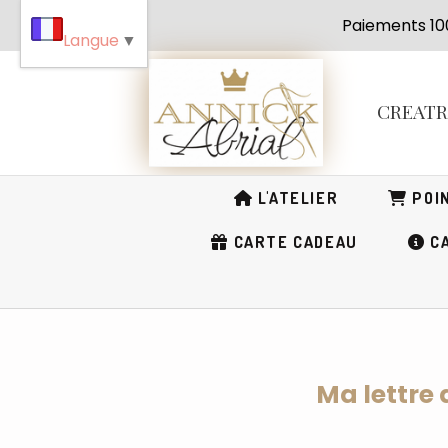
Panneau de gestion des cookies
Paiement
Langue
▼
CREAT
L'ATELIER
POIN
CARTE CADEAU
CA
Ma lettre 