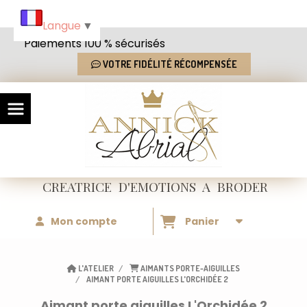
Panneau de gestion des cookies
Langue
▼
Paiements 100 % sécurisés
VOTRE FIDÉLITÉ RÉCOMPENSÉE
CREATRICE
D'EMOTIONS
A BRODER
Mon compte
Panier
L'ATELIER
AIMANTS PORTE-AIGUILLES
AIMANT PORTE AIGUILLES L'ORCHIDÉE 2
Aimant porte aiguilles L'Orchidée 2