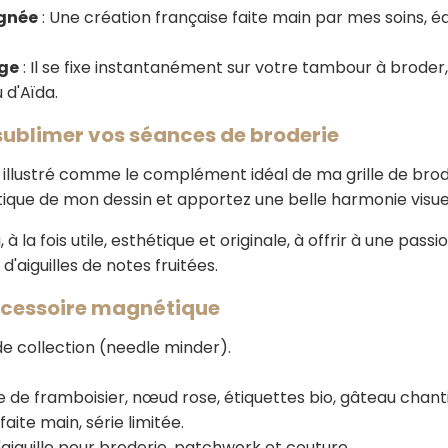
ignée
: Une création française faite main par mes soins, éd
age
: Il se fixe instantanément sur votre tambour à broder
u d'Aïda.
sublimer vos séances de broderie
 illustré comme le complément idéal de ma grille de brod
tique de mon dessin et apportez une belle harmonie visuel
la fois utile, esthétique et originale, à offrir à une passion
aiguilles de notes fruitées.
accessoire magnétique
de collection (needle minder).
 de framboisier, nœud rose, étiquettes bio, gâteau chantill
faite main, série limitée.
aiguille pour broderie, patchwork et couture.