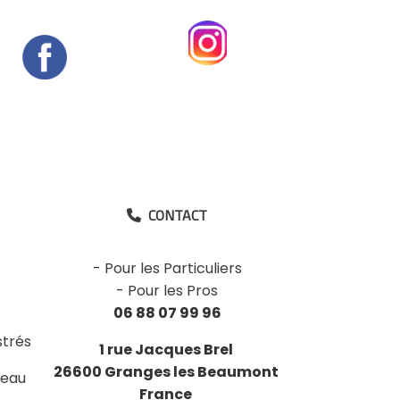
CONTACT

-
Pour les Particuliers
-
Pour les Pros
06 88 07 99 96
strés
1 rue Jacques Brel
26600 Granges les Beaumont
deau
France