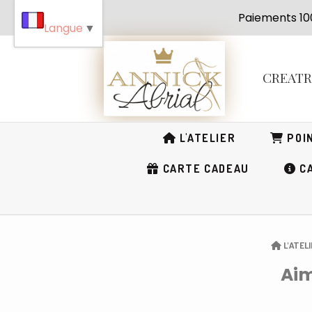
Panneau de gestion des cookies
Paiement
Langue
▼
CREAT
L'ATELIER
POIN
CARTE CADEAU
CA
L'ATEL
Aim