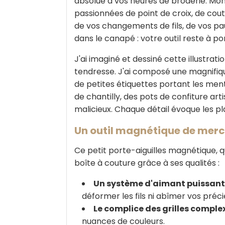
absolue à vos heures de broderie. Mon
passionnées de point de croix, de cout
de vos changements de fils, de vos pau
dans le canapé : votre outil reste à p
J'ai imaginé et dessiné cette illustrati
tendresse. J'ai composé une magnifiqu
de petites étiquettes portant les men
de chantilly, des pots de confiture arti
malicieux. Chaque détail évoque les plai
Un outil magnétique de merce
Ce petit porte-aiguilles magnétique, 
boîte à couture grâce à ses qualités :
Un système d'aimant puissant
déformer les fils ni abîmer vos préc
Le complice des grilles comple
nuances de couleurs.