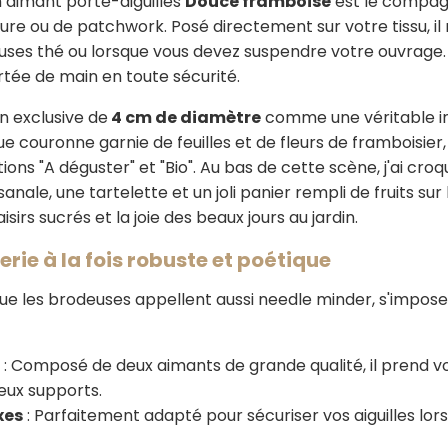
 aimant porte-aiguilles
Douce framboise
est le compagn
ure ou de patchwork. Posé directement sur votre tissu, il 
ses thé ou lorsque vous devez suspendre votre ouvrage. Fin
ortée de main en toute sécurité.
on exclusive de
4 cm de diamètre
comme une véritable inv
e couronne garnie de feuilles et de fleurs de framboisier
tions "A déguster" et "Bio". Au bas de cette scène, j'ai 
sanale, une tartelette et un joli panier rempli de fruits sur
sirs sucrés et la joie des beaux jours au jardin.
rie à la fois robuste et poétique
que les brodeuses appellent aussi needle minder, s'impo
: Composé de deux aimants de grande qualité, il prend vo
ieux supports.
xes
: Parfaitement adapté pour sécuriser vos aiguilles lor