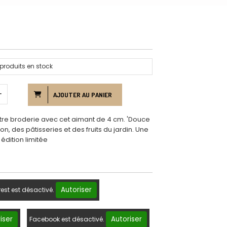
produits en stock
AJOUTER AU PANIER
tre broderie avec cet aimant de 4 cm. 'Douce
son, des pâtisseries et des fruits du jardin. Une
édition limitée
Autoriser
rest est désactivé.
iser
Autoriser
Facebook est désactivé.