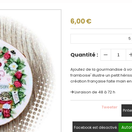
6,00
€
5
Quantité :
Ajoutez de la gourmandise à vo
framboise' illustre un petit héris
création française faite main en 
Livraison de 48 à 72 h
Tweeter
Pinte
Autor
Facebook est désactivé.