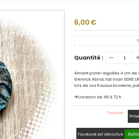
6,00
€
1
Quantité :
Aimant porte-aiguilles 4 cm de 
©Annick Abrial, fait main SERIE 
lors de vos travaux broderie, pa
Livraison de 48 à 72 h
Tweeter
Pinte
Autor
Facebook est désactivé.