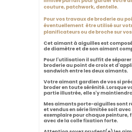
limitée parfait pour garder votre ai
couture, patchwork, dentelle.
Pour vos travaux de broderie au poi
éventuellement être utilisé sur vot
planificateurs ou de broche sur vos
Cet aimant à aiguilles est composé 
de diamètre et de son aimant comp
Pour l'utilisation il suffit de sépar
broderie au point de croix et d'app
sandwich entre les deux aimants.
Votre aimant gardien de vos si pr
broder en toute sérénité. Lorsque vo
partie illustrée, elle s'y maintien
Mes aimants porte-aiguilles sont ré
et vendus en série limitée soit avec
exemplaire pour chaque peinture, fin
avec de la colle fixation forte.
Attention soyez prudent(e) les aima