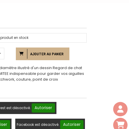
produit en stock
AJOUTER AU PANIER
diamètre illustré d'un dessin Regard de chat
LIMITEE indispensable pour garder vos aiguilles
tchwork, couture, point de croix
Autoriser
rest est désactivé.
iser
Autoriser
Facebook est désactivé.