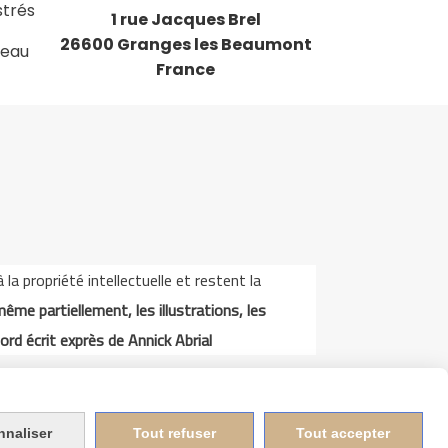
strés
1 rue Jacques Brel
26600 Granges les Beaumont
deau
France
a propriété intellectuelle et restent la
même partiellement, les illustrations, les
ord écrit exprès de Annick Abrial
nnaliser
Tout refuser
Tout accepter