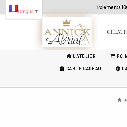
Panneau de gestion des cookies
Paiement
Langue
▼
CREAT
L'ATELIER
POIN
CARTE CADEAU
CA
L'