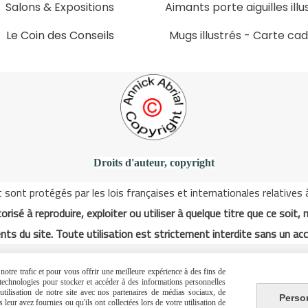
Salons & Expositions
Aimants porte aiguilles illu
Le Coin des Conseils
Mugs illustrés
-
Carte ca
Slons & ExpositinslE
Droits d'auteur, copyright
ont protégés par les lois françaises et internationales relatives à l
orisé à reproduire, exploiter ou utiliser à quelque titre que ce soit, 
nts du site. Toute utilisation est strictement interdite sans un acc
otre trafic et pour vous offrir une meilleure expérience à des fins de
Autoriser
s technologies pour stocker et accéder à des informations personnelles
Facebook est désactivé.
tilisation de notre site avec nos partenaires de médias sociaux, de
Perso
leur avez fournies ou qu'ils ont collectées lors de votre utilisation de