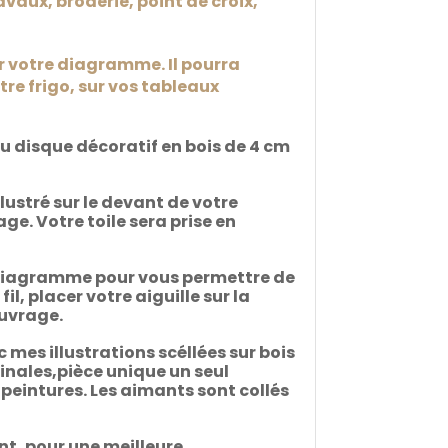
avaux, broderie, point de croix,
ir votre diagramme. Il pourra
re frigo, sur vos tableaux
du disque décoratif en bois de 4 cm
llustré sur le devant de votre
e. Votre toile sera prise en
e diagramme pour vous permettre de
l, placer votre aiguille sur la
ouvrage.
 mes illustrations scéllées sur bois
ginales,pièce unique un seul
t peintures. Les aimants sont collés
nt, pour une meilleure