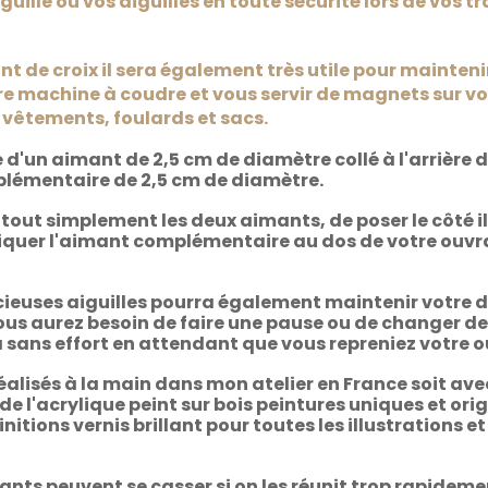
guille ou vos aiguilles en toute sécurité lors de vos tr
nt de croix il sera également très utile pour mainten
re machine à coudre et vous servir de magnets sur vot
 vêtements, foulards et sacs.
d'un aimant de 2,5 cm de diamètre collé à l'arrière 
lémentaire de 2,5 cm de diamètre.
er tout simplement les deux aimants, de poser le côté i
liquer l'aimant complémentaire au dos de votre ouvrag
écieuses aiguilles pourra également maintenir votr
us aurez besoin de faire une pause ou de changer de fi
dra sans effort en attendant que vous repreniez votre 
alisés à la main dans mon atelier en France soit avec
 de l'acrylique peint sur bois peintures uniques et ori
itions vernis brillant pour toutes les illustrations e
nts peuvent se casser si on les réunit trop rapideme