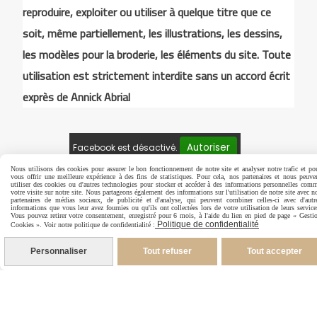
reproduire, exploiter ou utiliser à quelque titre que ce
soit, même partiellement, les illustrations, les dessins,
les modèles pour la broderie, les éléments du site. Toute
utilisation est strictement interdite sans un accord écrit
exprès de Annick Abrial
Autoriser
Facebook est désactivé.
Nous utilisons des cookies pour assurer le bon fonctionnement de notre site et analyser notre trafic et po
vous offrir une meilleure expérience à des fins de statistiques. Pour cela, nos partenaires et nous peuve
utiliser des cookies ou d'autres technologies pour stocker et accéder à des informations personnelles com
votre visite sur notre site. Nous partageons également des informations sur l'utilisation de notre site avec n
Mentions Légales
Conditions générales de vente
partenaires de médias sociaux, de publicité et d'analyse, qui peuvent combiner celles-ci avec d'autr
informations que vous leur avez fournies ou qu'ils ont collectées lors de votre utilisation de leurs service
Politique de confidentialité
Gestion cookies
Vous pouvez retirer votre consentement, enregistré pour 6 mois, à l'aide du lien en pied de page « Gesti
Politique de confidentialité
Cookies ». Voir notre politique de confidentialité :
Mon Compte
Personnaliser
Tout refuser
Tout accepter