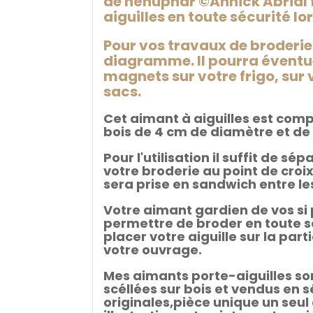
de nénuphar ©Annick Abrial fa
aiguilles en toute sécurité lo
Pour vos travaux de broderie 
diagramme. Il pourra éventue
magnets sur votre frigo, sur 
sacs.
Cet aimant à aiguilles est comp
bois de 4 cm de diamètre et d
Pour l'utilisation il suffit de s
votre broderie au point de croi
sera prise en sandwich entre l
Votre aimant gardien de vos si
permettre de broder en toute sé
placer votre aiguille sur la par
votre ouvrage.
Mes aimants porte-aiguilles son
scéllées sur bois et vendus en s
originales,pièce unique un seul 