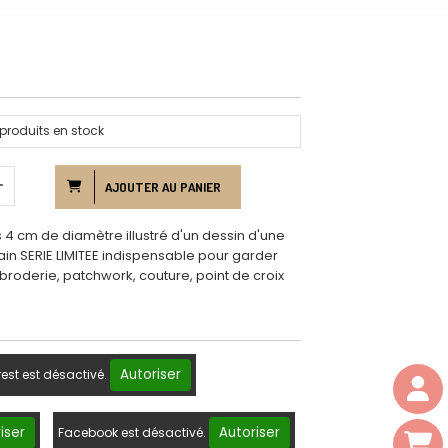
produits en stock
AJOUTER AU PANIER
 4 cm de diamètre illustré d'un dessin d'une
main SERIE LIMITEE indispensable pour garder
 broderie, patchwork, couture, point de croix
Autoriser
rest est désactivé.
iser
Autoriser
Facebook est désactivé.