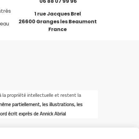
06 88 07 99 96
strés
1 rue Jacques Brel
26600 Granges les Beaumont
deau
France
a propriété intellectuelle et restent la
même partiellement, les illustrations, les
ord écrit exprès de Annick Abrial