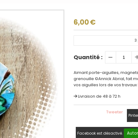
6,00
€
3
Quantité :
Aimant porte-aiguilles, magnets
grenouille ©Annick Abrial, fait 
vos aiguilles lors de vos travaux
Livraison de 48 à 72 h
Tweeter
Pinte
Autor
Facebook est désactivé.