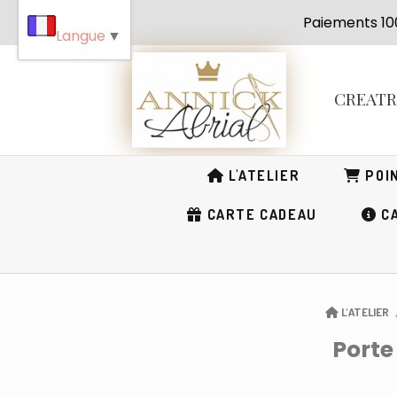
Panneau de gestion des cookies
Paiement
Langue
▼
CREAT
L'ATELIER
POIN
CARTE CADEAU
CA
L'ATELIER
Porte