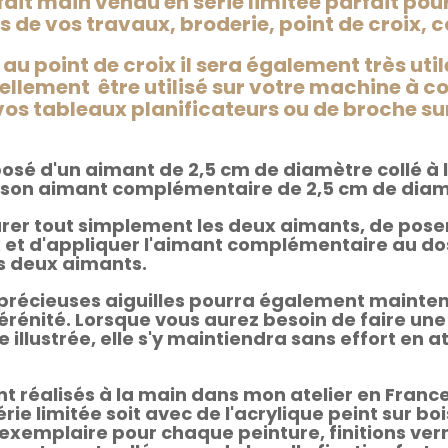
it main vendu en série limitée parfait pour
rs de vos travaux, broderie, point de croix, 
au point de croix il sera également très uti
llement être utilisé sur votre machine à co
vos tableaux planificateurs ou de broche su
osé d'un aimant de 2,5 cm de diamètre collé à l
e son aimant complémentaire de 2,5 cm de diam
éparer tout simplement les deux aimants, de poser
x et d'appliquer l'aimant complémentaire au dos
es deux aimants.
 précieuses aiguilles pourra également mainte
rénité. Lorsque vous aurez besoin de faire une
tie illustrée, elle s'y maintiendra sans effort e
t réalisés à la main dans mon atelier en France 
érie limitée soit avec de l'acrylique peint sur bo
exemplaire pour chaque peinture, finitions verni