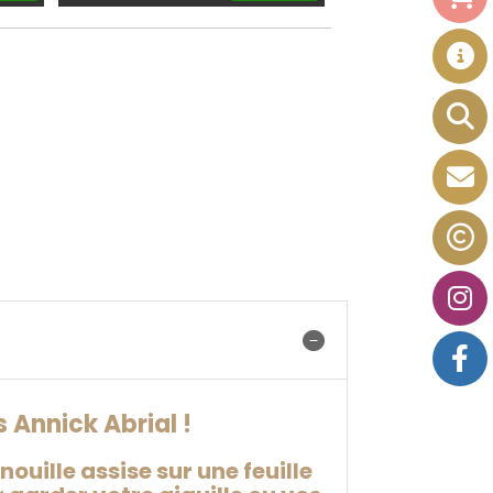
 Annick Abrial !
ouille assise sur une feuille