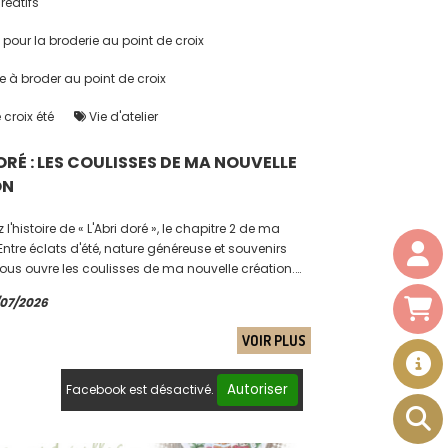
créatifs
our la broderie au point de croix
 à broder au point de croix
 croix été
Vie d'atelier
ORÉ : LES COULISSES DE MA NOUVELLE
ON
l'histoire de « L'Abri doré », le chapitre 2 de ma
 Entre éclats d'été, nature généreuse et souvenirs
 vous ouvre les coulisses de ma nouvelle création.
 récit au fil des petites croix...
/07/2026
VOIR PLUS
Autoriser
Facebook est désactivé.