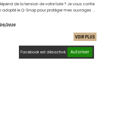
dépend de la tension de votre toile ? Je vous confie
ai adopté le Q-Snap pour protéger mes ouvrages .
gez mon visuel mémo qui résume tout en image !
/05/2026
VOIR PLUS
Autoriser
Facebook est désactivé.