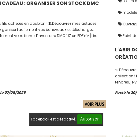
Loisirs 
 CADEAU : ORGANISER SON STOCK DMC
modèle p
es fils achetés en doublon ! 🧵Découvrez mes astuces
Ouvrage
organiser facilement vos écheveaux et téléchargez
tement votre fiche d'inventaire DMC 117 en PDF.👉 [Lire
Point de
cle et télécharger la fiche]
L'ABRI D
CRÉATI
✨ Découvrez 
collection !
tendres, je
Venez lire ce
 le 07/08/2026
Posté le 20
VOIR PLUS
Autoriser
Facebook est désactivé.