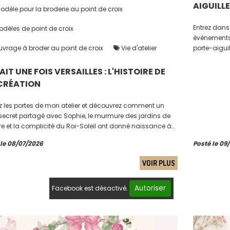
AIGUILL
dèle pour la broderie au point de croix
Entrez dans
dèles de point de croix
évènements ont donné vie à mes indispensables ai
vrage à broder au point de croix
Vie d'atelier
porte-aiguil
de la créat
TAIT UNE FOIS VERSAILLES : L'HISTOIRE DE
CRÉATION
z les portes de mon atelier et découvrez comment un
secret partagé avec Sophie, le murmure des jardins de
re et la complicité du Roi-Soleil ont donné naissance à
veau chapitre brodé. Laissez-vous conter l'histoire de
 le 08/07/2026
Posté le 09
ation...
VOIR PLUS
Autoriser
Facebook est désactivé.