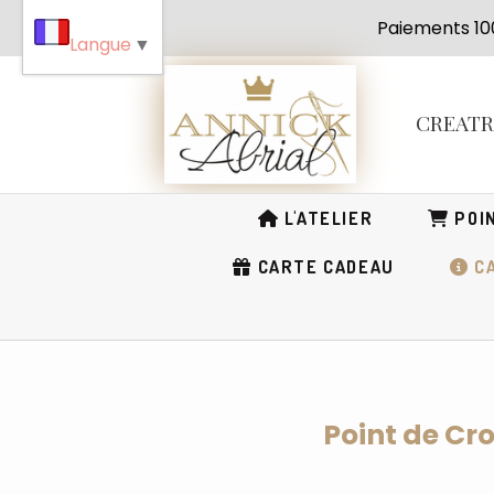
Panneau de gestion des cookies
Paiement
Langue
▼
CREAT
L'ATELIER
POIN
CARTE CADEAU
CA
Point de Cr