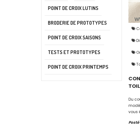
POINT DE CROIX LUTINS
BRODERIE DE PROTOTYPES
Co
POINT DE CROIX SAISONS
Di
TESTS ET PROTOTYPES
Ou
To
POINT DE CROIX PRINTEMPS
CONV
TOI
Du cou
modèl
vous 
prati
Posté
atelier