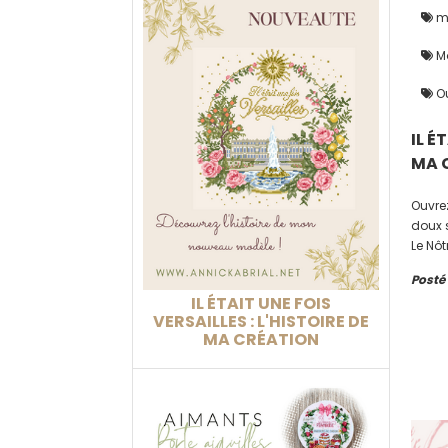
mo
Mo
Ou
IL É
MA 
Ouvre
doux 
Le Nôt
ce nou
Posté
sa cré
IL ÉTAIT UNE FOIS
VERSAILLES : L'HISTOIRE DE
MA CRÉATION