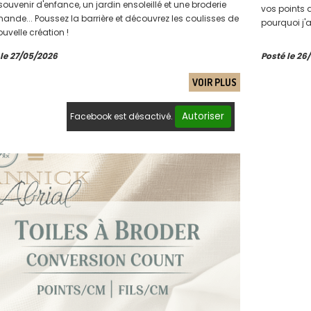
souvenir d'enfance, un jardin ensoleillé et une broderie
vos points 
ande... Poussez la barrière et découvrez les coulisses de
pourquoi j'
uvelle création !
👇 Téléchar
 le 27/05/2026
Posté le 26
VOIR PLUS
Autoriser
Facebook est désactivé.