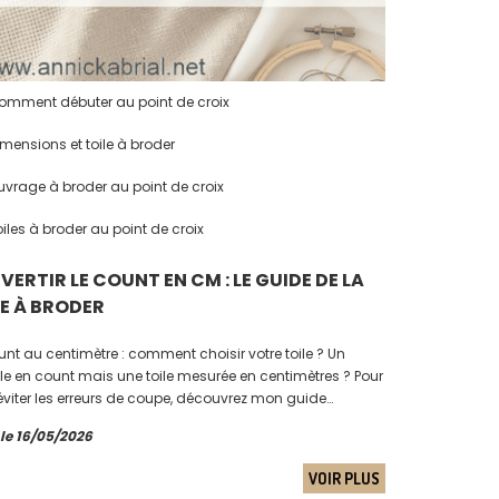
mment débuter au point de croix
mensions et toile à broder
vrage à broder au point de croix
iles à broder au point de croix
ERTIR LE COUNT EN CM : LE GUIDE DE LA
LE À BRODER
nt au centimètre : comment choisir votre toile ? Un
e en count mais une toile mesurée en centimètres ? Pour
éviter les erreurs de coupe, découvrez mon guide
que et mon tableau de conversion à enregistrer pour votre
 le 16/05/2026
.
VOIR PLUS