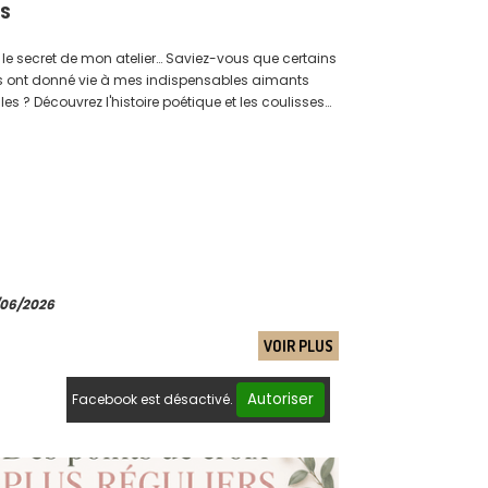
ES
 le secret de mon atelier… Saviez-vous que certains
mants
les ? Découvrez l'histoire poétique et les coulisses
ion de mes trois petits compagnons aimantés.
/06/2026
VOIR PLUS
Autoriser
Facebook est désactivé.