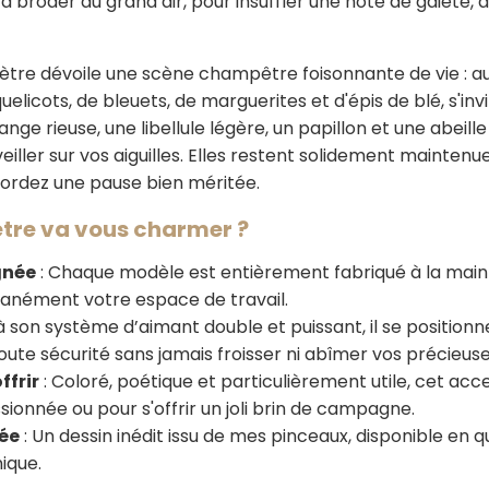
 broder au grand air, pour insuffler une note de gaieté, 
amètre dévoile une scène champêtre foisonnante de vie : a
icots, de bleuets, de marguerites et d'épis de blé, s'i
ange rieuse, une libellule légère, un papillon et une abeil
eiller sur vos aiguilles. Elles restent solidement mainten
cordez une pause bien méritée.
tre va vous charmer ?
gnée
: Chaque modèle est entièrement fabriqué à la main a
tanément votre espace de travail.
 son système d’aimant double et puissant, il se positionne
toute sécurité sans jamais froisser ni abîmer vos précieuses
ffrir
: Coloré, poétique et particulièrement utile, cet acc
sionnée ou pour s'offrir un joli brin de campagne.
tée
: Un dessin inédit issu de mes pinceaux, disponible en 
nique.