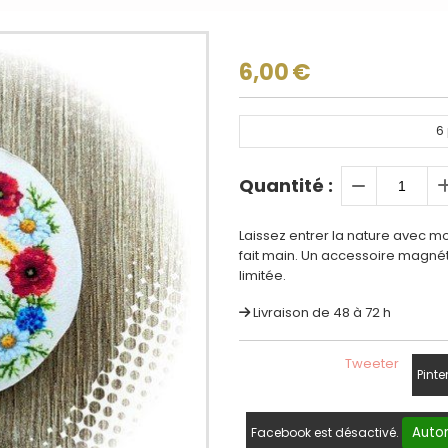
6,00
€
6
Quantité :
Laissez entrer la nature avec 
fait main. Un accessoire magnét
limitée.
Livraison de 48 à 72 h
Tweeter
Pinte
Autor
Facebook est désactivé.