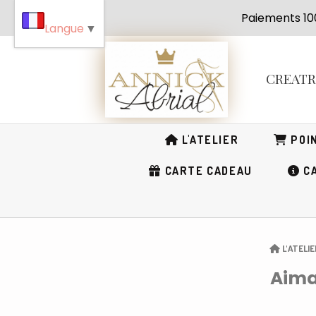
Panneau de gestion des cookies
Paiement
Langue
▼
CREAT
L'ATELIER
POIN
CARTE CADEAU
CA
L'ATELIE
Aima