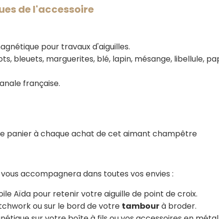
ues de l'accessoire
agnétique pour travaux d'aiguilles.
ts, bleuets, marguerites, blé, lapin, mésange, libellule, pap
sanale française.
tre panier à chaque achat de cet aimant champêtre
 vous accompagnera dans toutes vos envies :
oile Aïda pour retenir votre aiguille de point de croix.
tchwork ou sur le bord de votre
tambour
à broder.
étique sur votre boîte à fils ou vos accessoires en métal