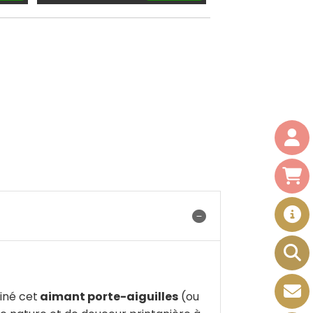
iné cet
aimant porte-aiguilles
(ou