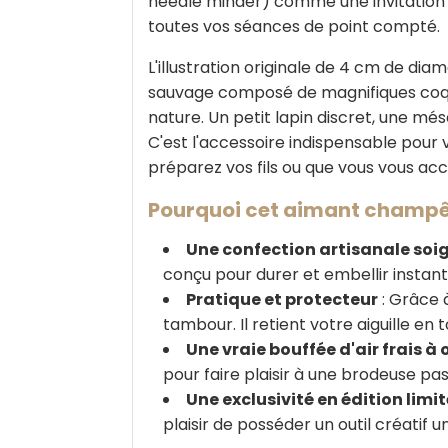
needle minder) comme une invitation à
toutes vos séances de point compté.
L'illustration originale de 4 cm de di
sauvage composé de magnifiques coquel
nature. Un petit lapin discret, une més
C'est l'accessoire indispensable pour v
préparez vos fils ou que vous vous ac
Pourquoi cet aimant champê
Une confection artisanale soi
conçu pour durer et embellir instan
Pratique et protecteur
: Grâce à
tambour. Il retient votre aiguille en 
Une vraie bouffée d'air frais à o
pour faire plaisir à une brodeuse pas
Une exclusivité en édition limi
plaisir de posséder un outil créatif u