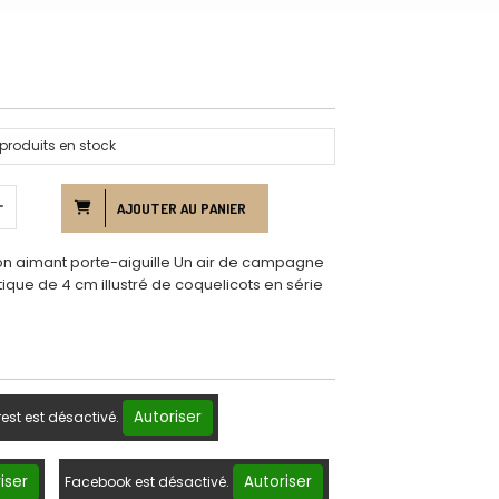
produits en stock
AJOUTER AU PANIER
mon aimant porte-aiguille Un air de campagne
ique de 4 cm illustré de coquelicots en série
Autoriser
rest est désactivé.
iser
Autoriser
Facebook est désactivé.