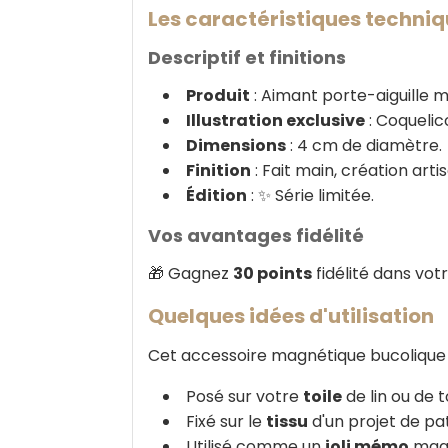
Les caractéristiques techniq
Descriptif et finitions
Produit
: Aimant porte-aiguille m
Illustration exclusive
: Coquelico
Dimensions
: 4 cm de diamètre.
Finition
: Fait main, création arti
Édition
: ✨ Série limitée.
Vos avantages fidélité
🎁 Gagnez
30 points
fidélité dans vo
Quelques idées d'utilisation
Cet accessoire magnétique bucolique
Posé sur votre
toile
de lin ou de t
Fixé sur le
tissu
d'un projet de pa
Utilisé comme un
joli mémo
magn