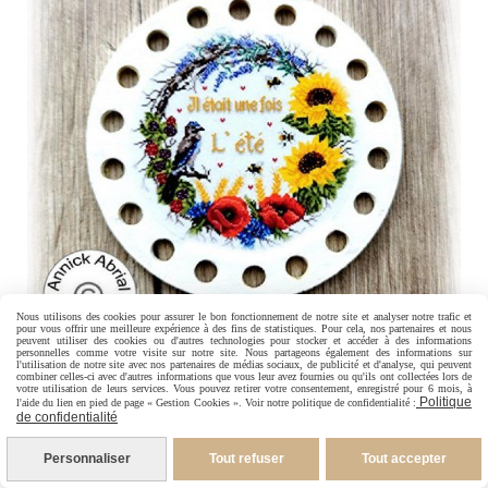
Nous utilisons des cookies pour assurer le bon fonctionnement de notre site et analyser notre trafic et
pour vous offrir une meilleure expérience à des fins de statistiques. Pour cela, nos partenaires et nous
peuvent utiliser des cookies ou d'autres technologies pour stocker et accéder à des informations
personnelles comme votre visite sur notre site. Nous partageons également des informations sur
l'utilisation de notre site avec nos partenaires de médias sociaux, de publicité et d'analyse, qui peuvent
combiner celles-ci avec d'autres informations que vous leur avez fournies ou qu'ils ont collectées lors de
votre utilisation de leurs services. Vous pouvez retirer votre consentement, enregistré pour 6 mois, à
Tri-fils - Il était une fois l'été
Politique
l'aide du lien en pied de page « Gestion Cookies ». Voir notre politique de confidentialité :
de confidentialité
11,00
€
Personnaliser
Tout refuser
Tout accepter