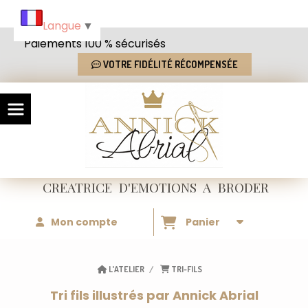
Panneau de gestion des cookies
Langue
▼
Paiements 100 % sécurisés
VOTRE FIDÉLITÉ RÉCOMPENSÉE
CREATRICE
D'EMOTIONS
A BRODER
Mon compte
Panier
L'ATELIER
TRI-FILS
Tri fils illustrés par Annick Abrial