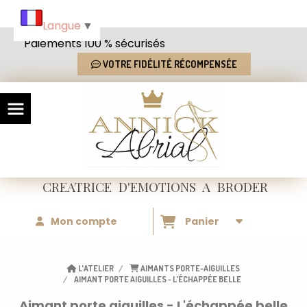
Panneau de gestion des cookies
Langue
▼
Paiements 100 % sécurisés
VOTRE FIDÉLITÉ RÉCOMPENSÉE
CREATRICE
D'EMOTIONS
A BRODER
Mon compte
Panier
L'ATELIER
AIMANTS PORTE-AIGUILLES
AIMANT PORTE AIGUILLES - L'ÉCHAPPÉE BELLE
Aimant porte aiguilles - L'échappée belle