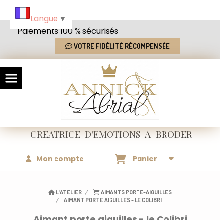
Panneau de gestion des cookies
Langue
▼
Paiements 100 % sécurisés
VOTRE FIDÉLITÉ RÉCOMPENSÉE
CREATRICE
D'EMOTIONS
A BRODER
Mon compte
Panier
L'ATELIER
AIMANTS PORTE-AIGUILLES
AIMANT PORTE AIGUILLES - LE COLIBRI
Aimant porte aiguilles - le Colibri