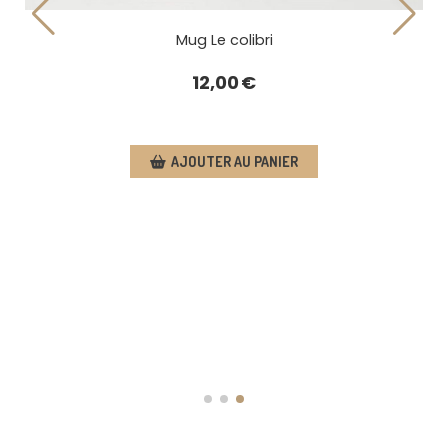
Mug Le c
12,0
AJOUTER 
 de croix - Le colibri
13,00
€
OUTER AU PANIER