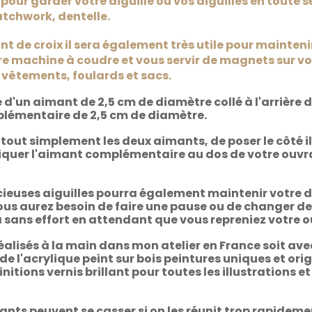
pour garder votre aiguille ou vos aiguilles en toute s
atchwork, dentelle.
nt de croix il sera également très utile pour mainten
re machine à coudre et vous servir de magnets sur vot
 vêtements, foulards et sacs.
d'un aimant de 2,5 cm de diamètre collé à l'arrière 
lémentaire de 2,5 cm de diamètre.
er tout simplement les deux aimants, de poser le côté i
liquer l'aimant complémentaire au dos de votre ouvrag
écieuses aiguilles pourra également maintenir votr
us aurez besoin de faire une pause ou de changer de fi
dra sans effort en attendant que vous repreniez votre 
alisés à la main dans mon atelier en France soit avec
 de l'acrylique peint sur bois peintures uniques et ori
itions vernis brillant pour toutes les illustrations e
nts peuvent se casser si on les réunit trop rapideme