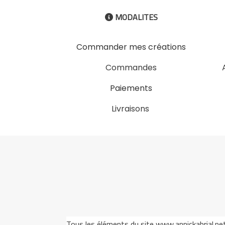
MODALITES

Commander mes créations
Commandes
Paiements
Livraisons
Tous les éléments du site www.annickabrial.net s