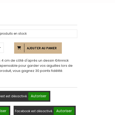
produits en stock
AJOUTER AU PANIER
s 4 cm de côté d'après un dessin ©Annick
ndispensable pour garder vos aiguilles lors de
produit, vous gagnez 30 points fidélité.
Autoriser
rest est désactivé.
iser
Autoriser
Facebook est désactivé.