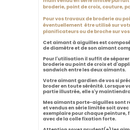
main vendu en série limitée parfait 
broderie, point de croix, couture, p
Pour vos travaux de broderie au poi
éventuellement être utilisé sur vot
planificateurs ou de broche sur vos
Cet aimant à aiguilles est composé 
de diamètre et de son aimant comp
Pour l'utilisation il suffit de sépar
broderie au point de croix et d'app
sandwich entre les deux aimants.
Votre aimant gardien de vos si pr
broder en toute sérénité. Lorsque vo
partie illustrée, elle s'y maintien
Mes aimants porte-aiguilles sont ré
et vendus en série limitée soit avec
exemplaire pour chaque peinture, fin
avec de la colle fixation forte.
Attention soyez prudent(e) les aima