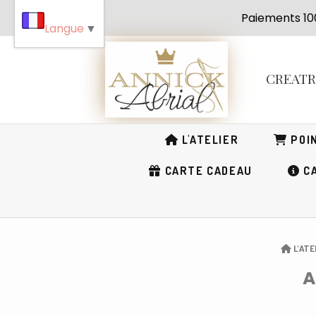
Panneau de gestion des cookies
Paiement
Langue
▼
CREAT
L'ATELIER
POIN
CARTE CADEAU
CA
L'ATE
A