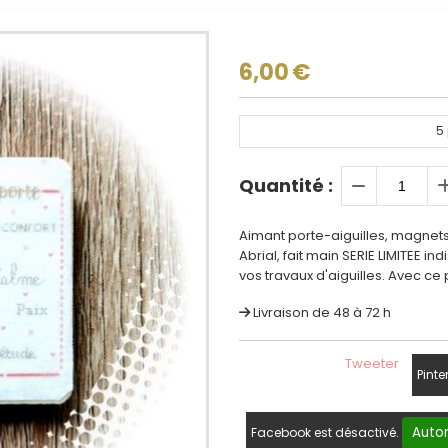
6,00
€
5
Quantité :
Aimant porte-aiguilles, magnet
Abrial, fait main SERIE LIMITEE i
vos travaux d'aiguilles. Avec ce 
Livraison de 48 à 72 h
Tweeter
Pinte
Autor
Facebook est désactivé.