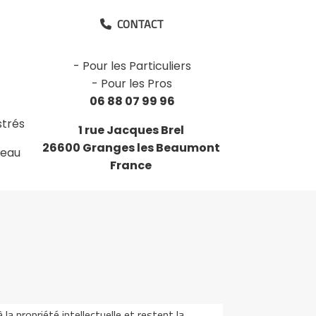
CONTACT

-
Pour les Particuliers
-
Pour les Pros
06 88 07 99 96
strés
1 rue Jacques Brel
26600 Granges les Beaumont
deau
France
a propriété intellectuelle et restent la