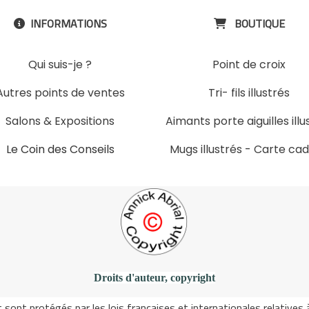
INFORMATIONS
BOUTIQUE


Qui suis-je ?
Point de croix
Autres points de ventes
Tri- fils illustrés
Salons & Expositions
Aimants porte aiguilles illu
Le Coin des Conseils
Mugs illustrés
-
Carte ca
Slons & ExpositinslE
Droits d'auteur, copyright
ont protégés par les lois françaises et internationales relatives à l