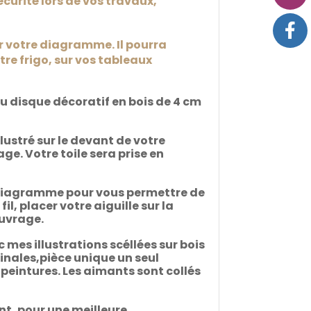
écurité lors de vos travaux,
ir votre diagramme. Il pourra
re frigo, sur vos tableaux
du disque décoratif en bois de 4 cm
llustré sur le devant de votre
e. Votre toile sera prise en
e diagramme pour vous permettre de
l, placer votre aiguille sur la
ouvrage.
 mes illustrations scéllées sur bois
ginales,pièce unique un seul
t peintures. Les aimants sont collés
nt, pour une meilleure