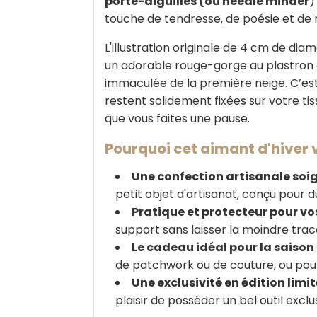
porte-aiguilles (ou needle minder
)
touche de tendresse, de poésie et de
L'illustration originale de 4 cm de d
un adorable rouge-gorge au plastron 
immaculée de la première neige. C’est l
restent solidement fixées sur votre ti
que vous faites une pause.
Pourquoi cet aimant d'hiver
Une confection artisanale soi
petit objet d'artisanat, conçu pour d
Pratique et protecteur pour vos
support sans laisser la moindre trac
Le cadeau idéal pour la saison
de patchwork ou de couture, ou pour 
Une exclusivité en édition limi
plaisir de posséder un bel outil exclu