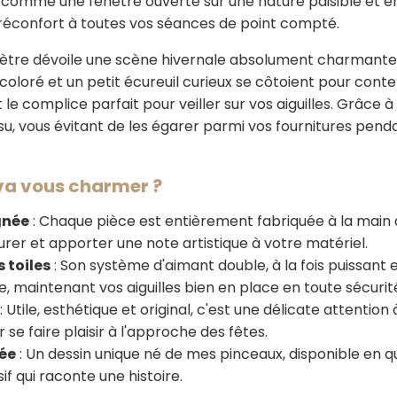
 comme une fenêtre ouverte sur une nature paisible et e
 réconfort à toutes vos séances de point compté.
iamètre dévoile une scène hivernale absolument charmant
coloré et un petit écureuil curieux se côtoient pour con
e complice parfait pour veiller sur vos aiguilles. Grâce à
ssu, vous évitant de les égarer parmi vos fournitures pen
 va vous charmer ?
gnée
: Chaque pièce est entièrement fabriquée à la main a
urer et apporter une note artistique à votre matériel.
 toiles
: Son système d'aimant double, à la fois puissant 
e, maintenant vos aiguilles bien en place en toute sécurit
: Utile, esthétique et original, c'est une délicate attention
se faire plaisir à l'approche des fêtes.
tée
: Un dessin unique né de mes pinceaux, disponible en q
sif qui raconte une histoire.