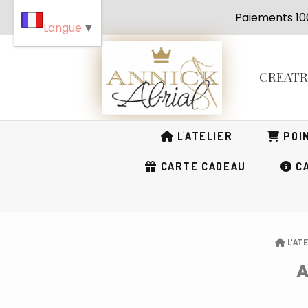
Panneau de gestion des cookies
Paiement
Langue
▼
CREAT
L'ATELIER
POIN
CARTE CADEAU
CA
L'ATE
A