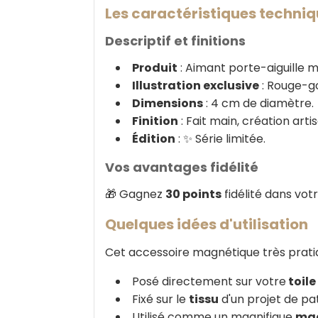
Les caractéristiques techniq
Descriptif et finitions
Produit
: Aimant porte-aiguille m
Illustration exclusive
: Rouge-go
Dimensions
: 4 cm de diamètre.
Finition
: Fait main, création arti
Édition
: ✨ Série limitée.
Vos avantages fidélité
🎁 Gagnez
30 points
fidélité dans vot
Quelques idées d'utilisation
Cet accessoire magnétique très pratiq
Posé directement sur votre
toile
Fixé sur le
tissu
d'un projet de pa
Utilisé comme un magnifique
mag