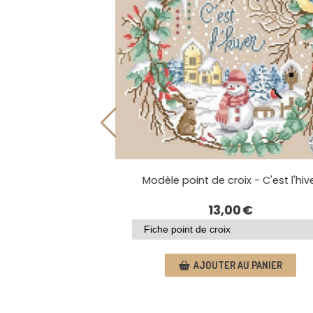
Modèle point de croix - C'est l
 était une fois l'hiver
13,00
€
0
€
AJOUTER AU PANIER
AU PANIER