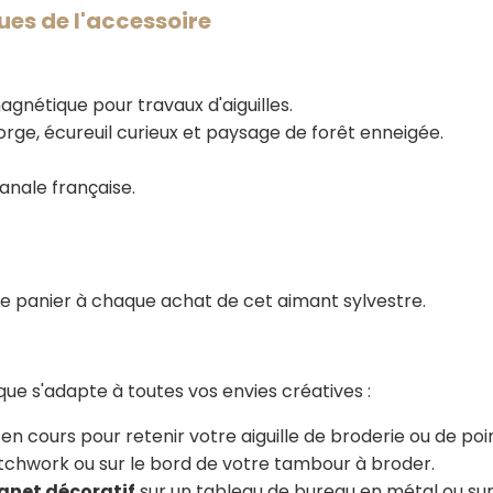
ues de l'accessoire
agnétique pour travaux d'aiguilles.
rge, écureuil curieux et paysage de forêt enneigée.
sanale française.
re panier à chaque achat de cet aimant sylvestre.
ue s'adapte à toutes vos envies créatives :
en cours pour retenir votre aiguille de broderie ou de poin
tchwork ou sur le bord de votre tambour à broder.
net décoratif
sur un tableau de bureau en métal ou sur 