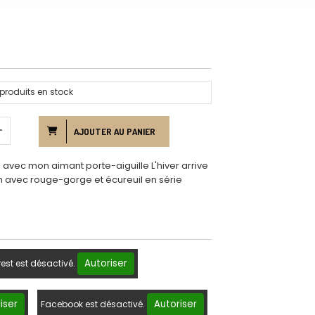
produits en stock
AJOUTER AU PANIER
 avec mon aimant porte-aiguille L'hiver arrive
m avec rouge-gorge et écureuil en série
Autoriser
rest est désactivé.
iser
Autoriser
Facebook est désactivé.