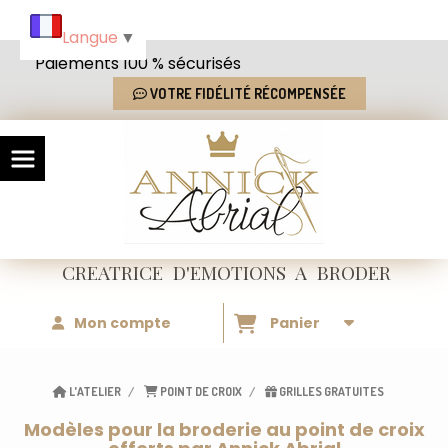
Panneau de gestion des cookies
Langue
▼
Paiements 100 % sécurisés
VOTRE FIDÉLITÉ RÉCOMPENSÉE
CREATRICE
D'EMOTIONS
A BRODER
Mon compte
Panier
L'ATELIER
POINT DE CROIX
GRILLES GRATUITES
Modèles pour la broderie au point de croix