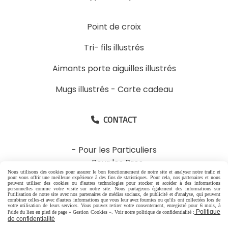
Point de croix
Tri- fils illustrés
Aimants porte aiguilles illustrés
Mugs illustrés
-
Carte cadeau
CONTACT

-
Pour les Particuliers
-
Pour les Pros
Nous utilisons des cookies pour assurer le bon fonctionnement de notre site et analyser notre trafic et
06 88 07 99 96
pour vous offrir une meilleure expérience à des fins de statistiques. Pour cela, nos partenaires et nous
peuvent utiliser des cookies ou d'autres technologies pour stocker et accéder à des informations
personnelles comme votre visite sur notre site. Nous partageons également des informations sur
1 rue Jacques Brel
l'utilisation de notre site avec nos partenaires de médias sociaux, de publicité et d'analyse, qui peuvent
combiner celles-ci avec d'autres informations que vous leur avez fournies ou qu'ils ont collectées lors de
votre utilisation de leurs services. Vous pouvez retirer votre consentement, enregistré pour 6 mois, à
26600 Granges les Beaumont France
Politique
l'aide du lien en pied de page « Gestion Cookies ». Voir notre politique de confidentialité :
de confidentialité