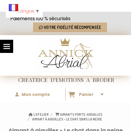
Panneau de gestion des cookies
Langue
▼
Paiements 100 % sécurisés
VOTRE FIDÉLITÉ RÉCOMPENSÉE
CREATRICE
D'EMOTIONS
A BRODER
Mon compte
Panier
L'ATELIER
AIMANTS PORTE-AIGUILLES
AIMANT À AIGUILLES - LE CHAT DANS LA NEIGE
Aimant à aiguilles - Le chat dans la neige