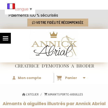
Panneau de gestion des cookies
Langue
▼
Paiements 100 % sécurisés
VOTRE FIDÉLITÉ RÉCOMPENSÉE
CREATRICE
D'EMOTIONS
A BRODER
Mon compte
Panier
L'ATELIER
AIMANTS PORTE-AIGUILLES
Aimants à aiguilles illustrés par Annick Abrial