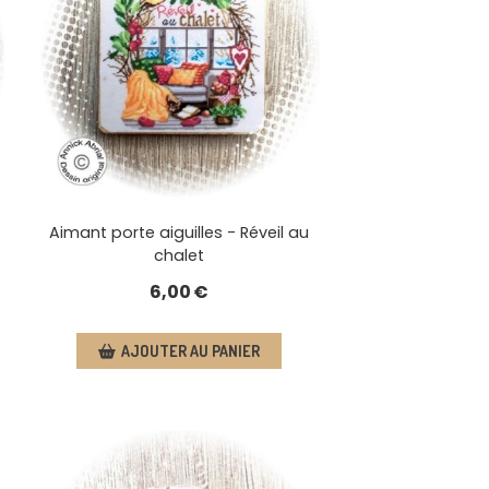
s
Aimant porte aiguilles - Réveil au
chalet
6,00
€
AJOUTER AU PANIER