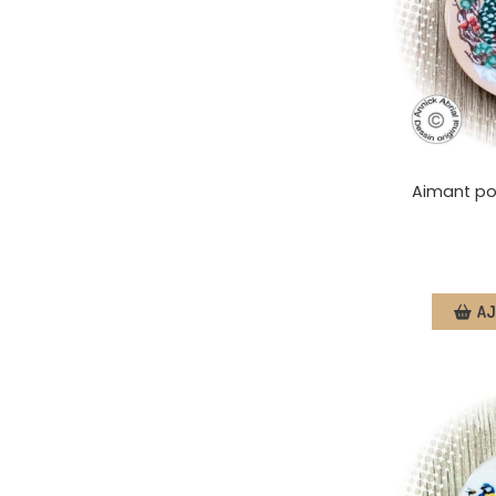
Aimant por
AJ