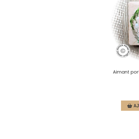
Aimant port
AJ