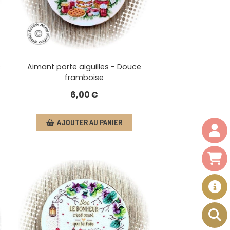
s
Aimant porte aiguilles - Douce
framboise
6,00
€
AJOUTER AU PANIER