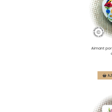
Aimant port
AJ