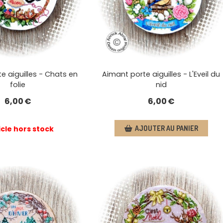
e aiguilles - Chats en
Aimant porte aiguilles - L'Eveil du
folie
nid
6,00
€
6,00
€
icle hors stock
AJOUTER AU PANIER