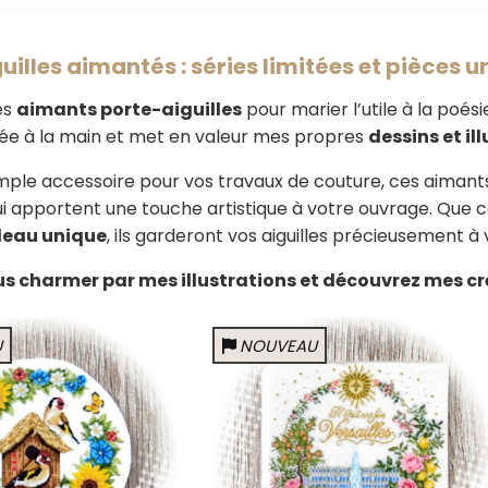
uilles aimantés : séries limitées et pièces 
es
aimants porte-aiguilles
pour marier l’utile à la poé
ée à la main et met en valeur mes propres
dessins et il
imple accessoire pour vos travaux de couture, ces aimants
ui apportent une touche artistique à votre ouvrage. Que ce 
eau unique
, ils garderont vos aiguilles précieusement à 
s charmer par mes illustrations et découvrez mes cr
U
NOUVEAU