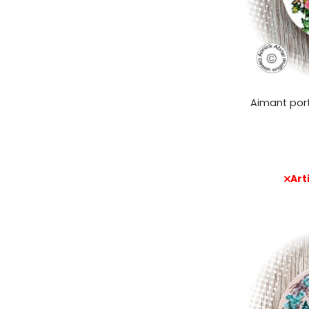
Aimant port
Art