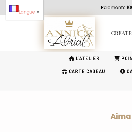
Panneau de gestion des cookies
Paiement
Langue
▼
CREAT
L'ATELIER
POIN
CARTE CADEAU
CA
Aiman