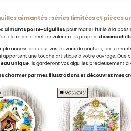
uilles aimantés : séries limitées et pièces 
es
aimants porte-aiguilles
pour marier l’utile à la poé
ée à la main et met en valeur mes propres
dessins et il
imple accessoire pour vos travaux de couture, ces aimants
ui apportent une touche artistique à votre ouvrage. Que ce 
eau unique
, ils garderont vos aiguilles précieusement à 
s charmer par mes illustrations et découvrez mes cr
U
NOUVEAU