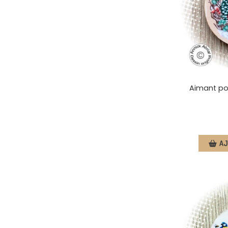
Aimant por
AJ