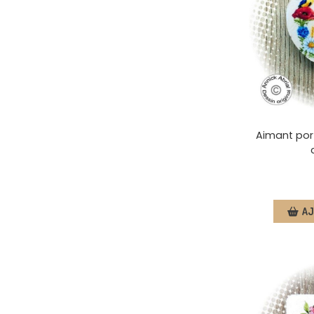
Aimant port
AJ