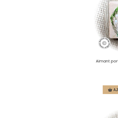
Aimant port
AJ