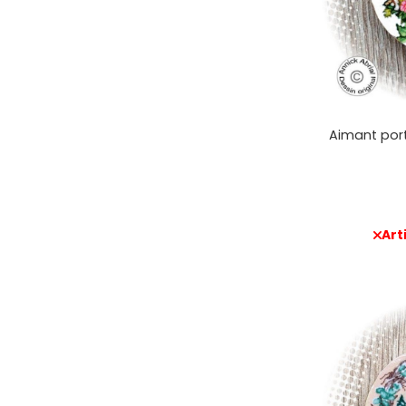
Aimant port
Art