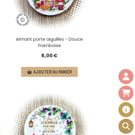
s
Aimant porte aiguilles - Douce
framboise
6,00
€
AJOUTER AU PANIER