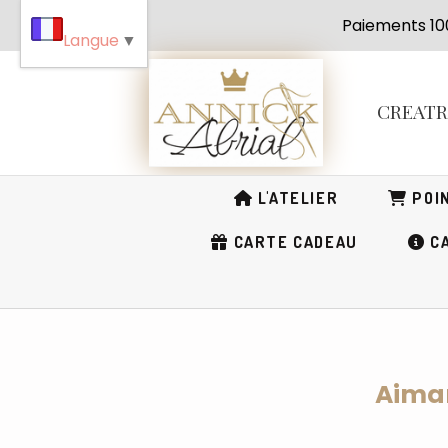
Panneau de gestion des cookies
Paiement
Langue
▼
CREAT
L'ATELIER
POIN
CARTE CADEAU
CA
Aiman