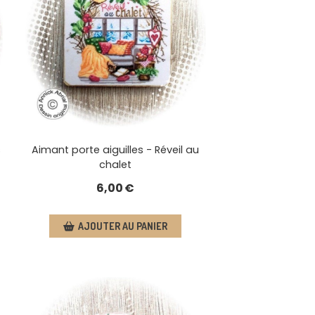
s
Aimant porte aiguilles - Réveil au
chalet
6,00
€
AJOUTER AU PANIER