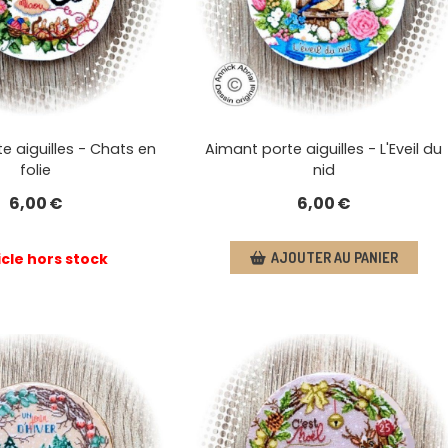
e aiguilles - Chats en
Aimant porte aiguilles - L'Eveil du
folie
nid
6,00
€
6,00
€
icle hors stock
AJOUTER AU PANIER