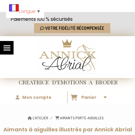
Panneau de gestion des cookies
Langue
▼
Paiements 100 % sécurisés
VOTRE FIDÉLITÉ RÉCOMPENSÉE
CREATRICE
D'EMOTIONS
A BRODER
Mon compte
Panier
L'ATELIER
AIMANTS PORTE-AIGUILLES
Aimants à aiguilles illustrés par Annick Abrial