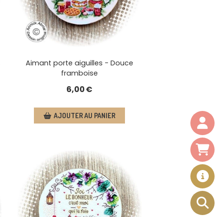
s
Aimant porte aiguilles - Douce
framboise
6,00
€
AJOUTER AU PANIER