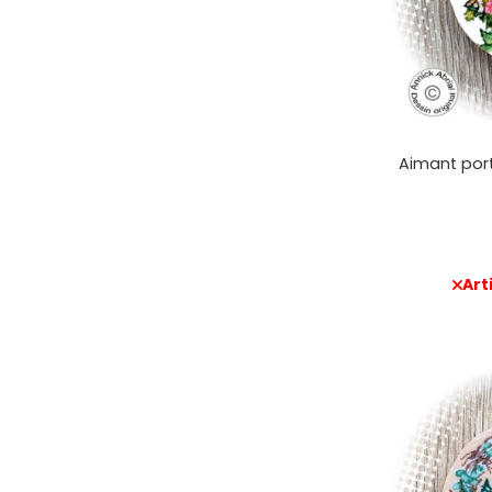
Aimant port
Art