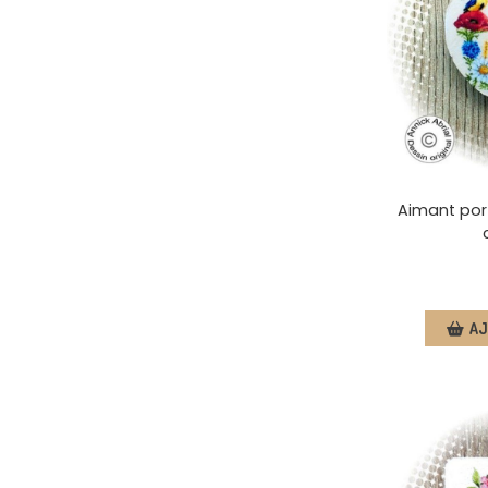
Aimant port
AJ