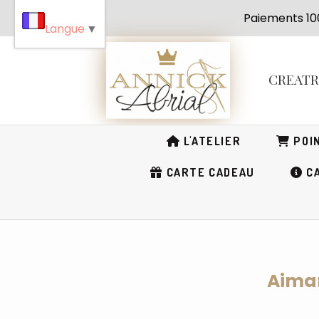
Panneau de gestion des cookies
Paiement
Langue
▼
CREAT
L'ATELIER
POIN
CARTE CADEAU
CA
Aiman