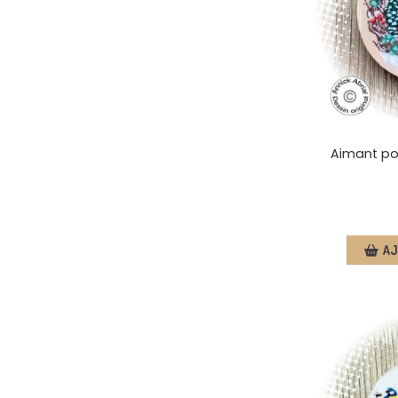
Aimant por
AJ