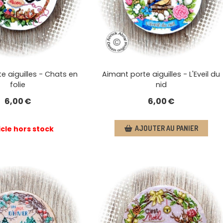
e aiguilles - Chats en
Aimant porte aiguilles - L'Eveil du
folie
nid
6,00
€
6,00
€
icle hors stock
AJOUTER AU PANIER