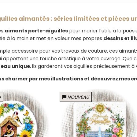
uilles aimantés : séries limitées et pièces 
es
aimants porte-aiguilles
pour marier l’utile à la poé
ée à la main et met en valeur mes propres
dessins et il
imple accessoire pour vos travaux de couture, ces aimants
ui apportent une touche artistique à votre ouvrage. Que ce 
eau unique
, ils garderont vos aiguilles précieusement à 
s charmer par mes illustrations et découvrez mes cr
U
NOUVEAU