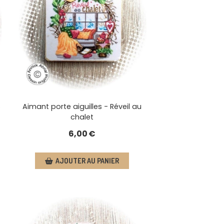
s
Aimant porte aiguilles - Réveil au
chalet
6,00
€
AJOUTER AU PANIER