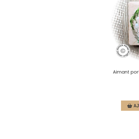
Aimant port
AJ