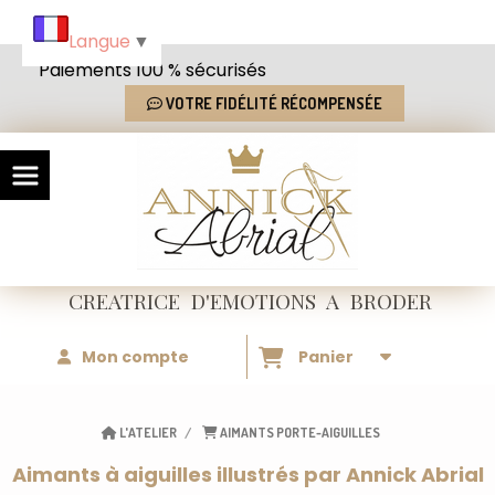
Panneau de gestion des cookies
Langue
▼
Paiements 100 % sécurisés
VOTRE FIDÉLITÉ RÉCOMPENSÉE
CREATRICE
D'EMOTIONS
A BRODER
Mon compte
Panier
L'ATELIER
AIMANTS PORTE-AIGUILLES
Aimants à aiguilles illustrés par Annick Abrial