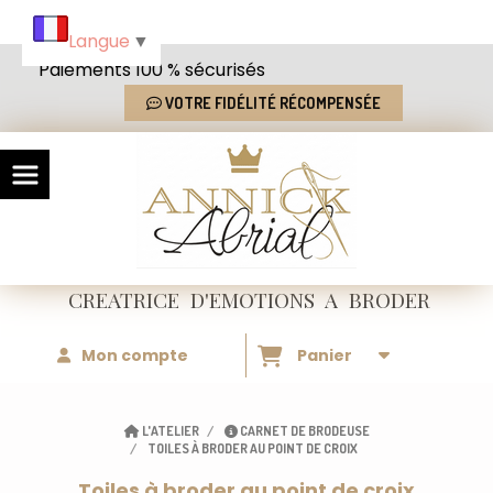
Panneau de gestion des cookies
Langue
▼
Paiements 100 % sécurisés
VOTRE FIDÉLITÉ RÉCOMPENSÉE
CREATRICE
D'EMOTIONS
A BRODER
Mon compte
Panier
L'ATELIER
CARNET DE BRODEUSE
TOILES À BRODER AU POINT DE CROIX
Toiles à broder au point de croix