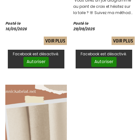
"Vous avez un joli diagramme
au point de croix et hésitez sur
la toile ? 🌸 Suivez ma méthode
simple pour savoir quelle taille
Posté le
Posté le
fera votre broderie !"
16/05/2026
29/09/2025
VOIR PLUS
VOIR PLUS
Facebook est désactivé.
Facebook est désactivé.
Autoriser
Autoriser