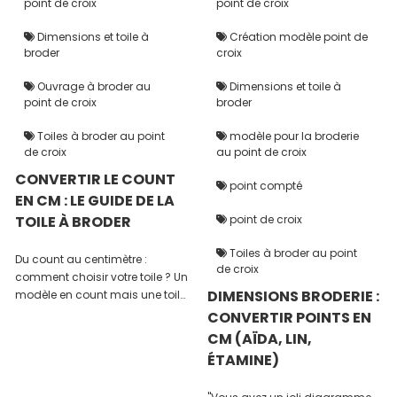
point de croix
point de croix
Dimensions et toile à
Création modèle point de
broder
croix
Ouvrage à broder au
Dimensions et toile à
point de croix
broder
Toiles à broder au point
modèle pour la broderie
de croix
au point de croix
CONVERTIR LE COUNT
point compté
EN CM : LE GUIDE DE LA
TOILE À BRODER
point de croix
Toiles à broder au point
Du count au centimètre :
de croix
comment choisir votre toile ? Un
DIMENSIONS BRODERIE :
modèle en count mais une toile
mesurée en centimètres ? Pour
CONVERTIR POINTS EN
vous éviter les erreurs de coupe,
CM (AÏDA, LIN,
découvrez mon guide pratique
ÉTAMINE)
et mon tableau de conversion à
enregistrer pour votre atelier.