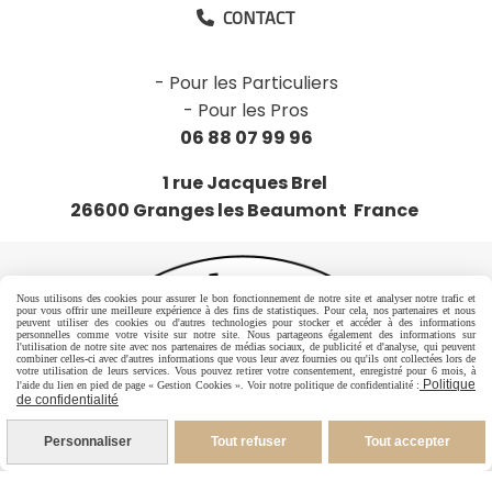
CONTACT

-
Pour les Particuliers
-
Pour les Pros
06 88 07 99 96
1 rue Jacques Brel
26600 Granges les Beaumont France
Nous utilisons des cookies pour assurer le bon fonctionnement de notre site et analyser notre trafic et
pour vous offrir une meilleure expérience à des fins de statistiques. Pour cela, nos partenaires et nous
peuvent utiliser des cookies ou d'autres technologies pour stocker et accéder à des informations
personnelles comme votre visite sur notre site. Nous partageons également des informations sur
l'utilisation de notre site avec nos partenaires de médias sociaux, de publicité et d'analyse, qui peuvent
combiner celles-ci avec d'autres informations que vous leur avez fournies ou qu'ils ont collectées lors de
votre utilisation de leurs services. Vous pouvez retirer votre consentement, enregistré pour 6 mois, à
Politique
l'aide du lien en pied de page « Gestion Cookies ». Voir notre politique de confidentialité :
de confidentialité
Personnaliser
Tout refuser
Tout accepter