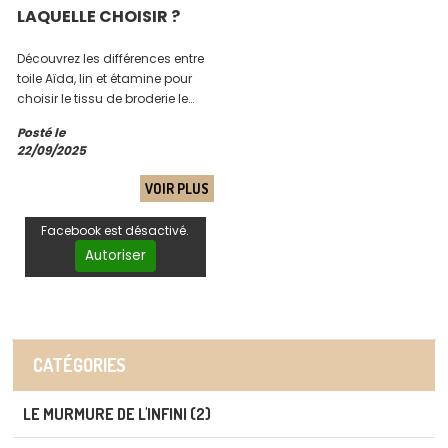
LAQUELLE CHOISIR ?
Découvrez les différences entre
toile Aïda, lin et étamine pour
choisir le tissu de broderie le
plus adapté à votre projet.
Posté le
Conseils et astuces pour bien
22/09/2025
débuter.
VOIR PLUS
Facebook est désactivé.
Autoriser
CATÉGORIES
LE MURMURE DE L'INFINI (2)