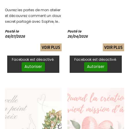
Ouvrez les portes de mon atelier
et découvrez comment un doux
secret partagé avec Sophie, le
murmure des jardins de Le
Posté le
Posté le
Nôtre et la complicité du Roi-
08/07/2026
26/04/2026
Soleil ont donné naissance à
ce nouveau chapitre brodé.
VOIR PLUS
VOIR PLUS
Laissez-vous conter l'histoire de
sa création...
Facebook est désactivé.
Facebook est désactivé.
Autoriser
Autoriser