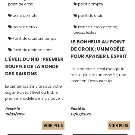
point de croix
point compté
point compté
point de croix
point de croix
Point de croix citation,
beaux textes
Point de croix printemps
LE BONHEUR AU POINT
DE CROIX : UN MODÈLE
Point de croix saisons
POUR APAISER L'ESPRIT
L'ÉVEIL DU NID : PREMIER
SOUFFLE DE LA RONDE
Ici le bonheur, c’est moi qui le
DES SAISONS
fais » : plus qu’un modèle, une
intention. Découvrez la
Le printemps s’invite sous votre
symbolique de ma nouvelle
aiguille avec L’Éveil du Nid, le
création pour broder votre
premier modèle de ma nouvelle
propre sérénité.
collection "La ronde des
Posté le
Posté le
saisons". Entre bourgeons et
19/03/2026
19/02/2026
douceur, laissez vos mains
donner vie à ce premier refuge
VOIR PLUS
VOIR PLUS
du temps qui passe.