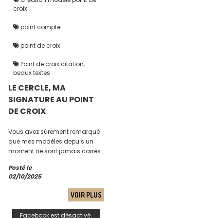
croix
point compté
point de croix
Point de croix citation,
beaux textes
LE CERCLE, MA
SIGNATURE AU POINT
DE CROIX
Vous avez sûrement remarqué
que mes modèles depuis un
moment ne sont jamais carrés
ou rectangulaires mais
Posté le
toujours Le cercle, c’est ma
02/10/2025
petite signature, mon terrain de
jeu créatif, et j’ai envie de vous
VOIR PLUS
raconter pourquoi !
Facebook est désactivé.