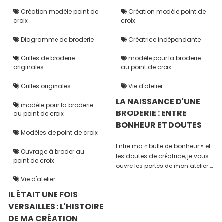
Création modèle point de
Création modèle point de
croix
croix
Diagramme de broderie
Créatrice indépendante
Grilles de broderie
modèle pour la broderie
originales
au point de croix
Grilles originales
Vie d'atelier
LA NAISSANCE D'UNE
modèle pour la broderie
BRODERIE : ENTRE
au point de croix
BONHEUR ET DOUTES
Modèles de point de croix
Entre ma « bulle de bonheur » et
Ouvrage à broder au
les doutes de créatrice, je vous
point de croix
ouvre les portes de mon atelier.
Découvrez les coulisses de la
Vie d'atelier
broderie de mon prototype et les
IL ÉTAIT UNE FOIS
étapes de création que je
VERSAILLES : L'HISTOIRE
prépare avec soin, bien avant
que le secret ne soit révélé.
DE MA CRÉATION