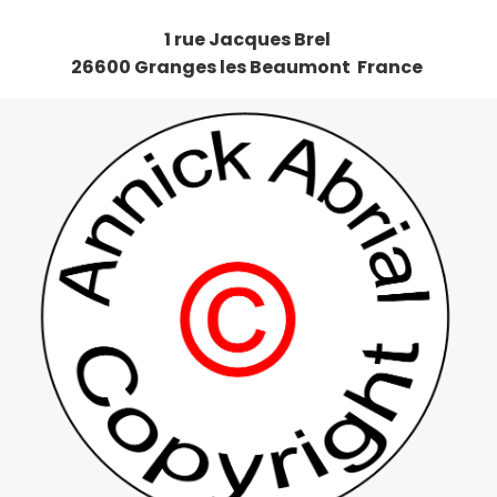
1 rue Jacques Brel
26600 Granges les Beaumont France