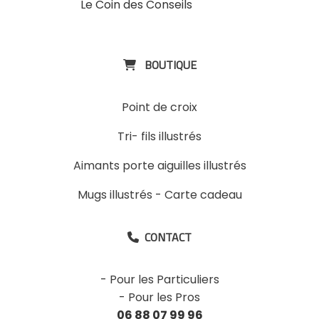
Le Coin des Conseils
Slons &
ExpositinslE
BOUTIQUE

Point de croix
Tri- fils illustrés
Aimants porte aiguilles illustrés
Mugs illustrés
-
Carte cadeau
CONTACT

-
Pour les Particuliers
-
Pour les Pros
06 88 07 99 96