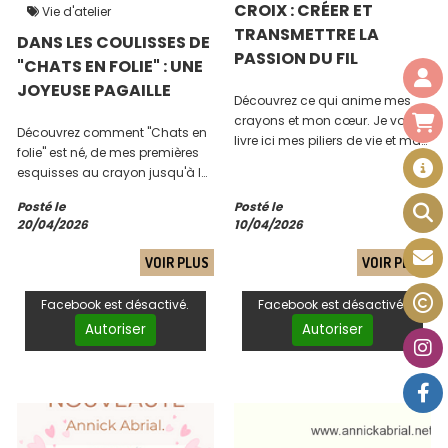
CROIX : CRÉER ET
Vie d'atelier
TRANSMETTRE LA
DANS LES COULISSES DE
PASSION DU FIL
"CHATS EN FOLIE" : UNE
JOYEUSE PAGAILLE
Découvrez ce qui anime mes
crayons et mon cœur. Je vous
Découvrez comment "Chats en
livre ici mes piliers de vie et ma
folie" est né, de mes premières
vision du point de croix : un lien
esquisses au crayon jusqu'à la
sacré, tissé de gratitude et de
création minutieuse du
douceur, à partager avec vous.
Posté le
Posté le
diagramme à la souris. Un
20/04/2026
10/04/2026
voyage au cœur de mon
processus créatif.
VOIR PLUS
VOIR PLUS
Facebook est désactivé.
Facebook est désactivé.
Autoriser
Autoriser