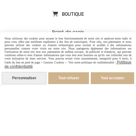
BOUTIQUE

Point de croix
Nous utilisons des cookies pour assurer le bon fonctionnement de notre site et analyser notre trafic et
pour vous offrir une meilleure expérience à des fins de statistiques. Pour cela, nos partenaires et nous
Tri- fils illustrés
peuvent utiliser des cookies ou d'autres technologies pour stocker et accéder à des informations
personnelles comme votre visite sur notre site. Nous partageons également des informations sur
l'utilisation de notre site avec nos partenaires de médias sociaux, de publicité et d'analyse, qui peuvent
Aimants porte aiguilles illustrés
combiner celles-ci avec d'autres informations que vous leur avez fournies ou qu'ils ont collectées lors de
votre utilisation de leurs services. Vous pouvez retirer votre consentement, enregistré pour 6 mois, à
Politique
l'aide du lien en pied de page « Gestion Cookies ». Voir notre politique de confidentialité :
de confidentialité
Mugs illustrés
-
Carte cadeau
Personnaliser
Tout refuser
Tout accepter
CONTACT

-
Pour les Particuliers
-
Pour les Pros
06 88 07 99 96
1 rue Jacques Brel