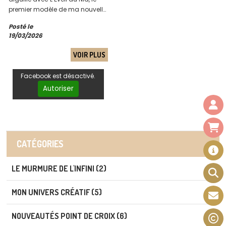
premier modèle de ma nouvelle
collection "La ronde des
Posté le
saisons". Entre bourgeons et
19/03/2026
douceur, laissez vos mains
donner vie à ce premier refuge
VOIR PLUS
du temps qui passe.
Facebook est désactivé.
Autoriser
CATÉGORIES
LE MURMURE DE L'INFINI (2)
MON UNIVERS CRÉATIF (5)
NOUVEAUTÉS POINT DE CROIX (6)