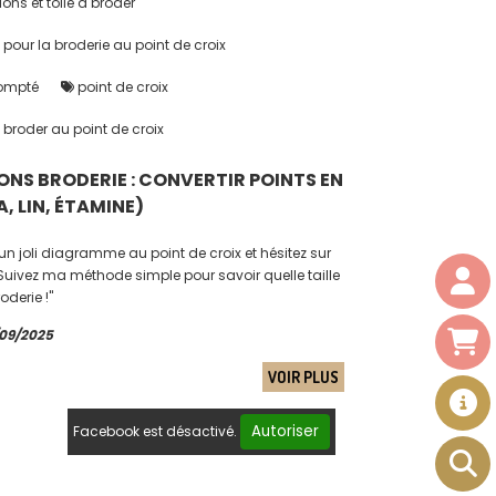
ns et toile à broder
our la broderie au point de croix
ompté
point de croix
 broder au point de croix
ONS BRODERIE : CONVERTIR POINTS EN
, LIN, ÉTAMINE)
un joli diagramme au point de croix et hésitez sur
 Suivez ma méthode simple pour savoir quelle taille
oderie !"
/09/2025
VOIR PLUS
Autoriser
Facebook est désactivé.