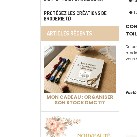
Ou
To
PROTÉGEZ LES CRÉATIONS DE
BRODERIE (1)
CONV
ARTICLES RÉCENTS
TOI
Du cou
modèl
vous 
prati
atelier
Posté
MON CADEAU : ORGANISER
SON STOCK DMC 117