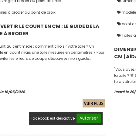
vrage à broder au point de croix
Dimensio
iles à broder au point de croix
modèle p
point c
ERTIR LE COUNT EN CM : LE GUIDE DE LA
LE À BRODER
Toiles à
nt au centimètre : comment choisir votre toile ? Un
DIMENSI
e en count mais une toile mesurée en centimètres ? Pour
CM (AÏDA
éviter les erreurs de coupe, découvrez mon guide
que et mon tableau de conversion à enregistrer pour votre
"Vous avez 
.
la toile ? 
fera votre br
 le 16/05/2026
Posté le 29
VOIR PLUS
Autoriser
Facebook est désactivé.