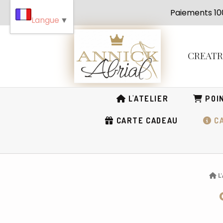
Panneau de gestion des cookies
Paiement
Langue
▼
CREAT
L'ATELIER
POIN
CARTE CADEAU
CA
L