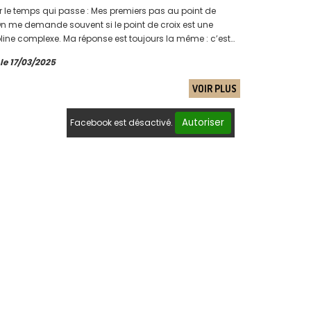
r le temps qui passe : Mes premiers pas au point de
On me demande souvent si le point de croix est une
pline complexe. Ma réponse est toujours la même : c’est
 de la patience et de la douceur, accessible à...
 le 17/03/2025
VOIR PLUS
Autoriser
Facebook est désactivé.