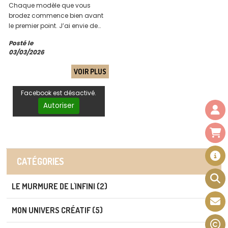
Chaque modèle que vous
brodez commence bien avant
le premier point. J’ai envie de
vous emmener avec moi, dans
Posté le
les coulisses de mon quotidien
03/03/2026
de créatrice, pour vous faire
découvrir l’envers du décor, là
VOIR PLUS
où naissent les grilles que vous
brodez chez vous,
Facebook est désactivé.
Autoriser
CATÉGORIES
LE MURMURE DE L'INFINI (2)
MON UNIVERS CRÉATIF (5)