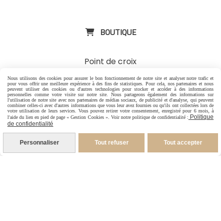
ExpositinslE
BOUTIQUE

Point de croix
Nous utilisons des cookies pour assurer le bon fonctionnement de notre site et analyser notre trafic et
Tri- fils illustrés
pour vous offrir une meilleure expérience à des fins de statistiques. Pour cela, nos partenaires et nous
peuvent utiliser des cookies ou d'autres technologies pour stocker et accéder à des informations
personnelles comme votre visite sur notre site. Nous partageons également des informations sur
Aimants porte aiguilles illustrés
l'utilisation de notre site avec nos partenaires de médias sociaux, de publicité et d'analyse, qui peuvent
combiner celles-ci avec d'autres informations que vous leur avez fournies ou qu'ils ont collectées lors de
votre utilisation de leurs services. Vous pouvez retirer votre consentement, enregistré pour 6 mois, à
Politique
l'aide du lien en pied de page « Gestion Cookies ». Voir notre politique de confidentialité :
Mugs illustrés
-
Carte cadeau
de confidentialité
Personnaliser
Tout refuser
Tout accepter
CONTACT

-
Pour les Particuliers
-
Pour les Pros
06 88 07 99 96