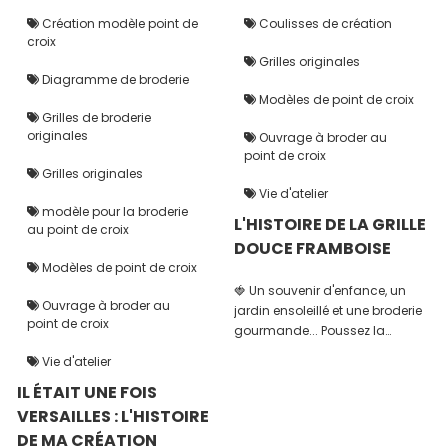
Création modèle point de
Coulisses de création
croix
Grilles originales
Diagramme de broderie
Modèles de point de croix
Grilles de broderie
originales
Ouvrage à broder au
point de croix
Grilles originales
Vie d'atelier
modèle pour la broderie
L'HISTOIRE DE LA GRILLE
au point de croix
DOUCE FRAMBOISE
Modèles de point de croix
🍓 Un souvenir d'enfance, un
Ouvrage à broder au
jardin ensoleillé et une broderie
point de croix
gourmande... Poussez la
barrière et découvrez les
Vie d'atelier
coulisses de ma nouvelle
IL ÉTAIT UNE FOIS
création !
VERSAILLES : L'HISTOIRE
DE MA CRÉATION