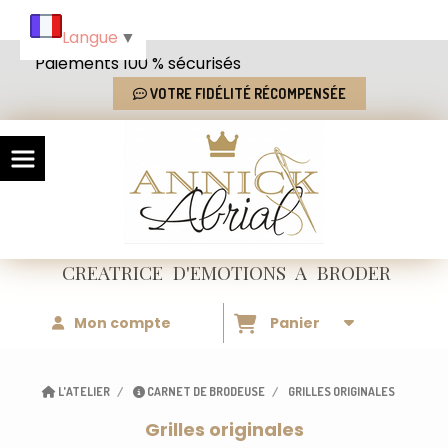
Panneau de gestion des cookies
Langue
▼
Paiements 100 % sécurisés
VOTRE FIDÉLITÉ RÉCOMPENSÉE
CREATRICE
D'EMOTIONS
A BRODER
Mon compte
Panier
L'ATELIER
CARNET DE BRODEUSE
GRILLES ORIGINALES
Grilles originales