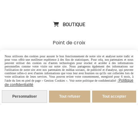
ExpositinslE
BOUTIQUE

Point de croix
Tri- fils illustrés
Nous utilisons des cookies pour assurer le bon fonctionnement de notre site et analyser notre trafic et
pour vous offrir une meilleure expérience à des fins de statistiques. Pour cela, nos partenaires et nous
peuvent utiliser des cookies ou d'autres technologies pour stocker et accéder à des informations
Aimants porte aiguilles illustrés
personnelles comme votre visite sur notre site. Nous partageons également des informations sur
l'utilisation de notre site avec nos partenaires de médias sociaux, de publicité et d'analyse, qui peuvent
combiner celles-ci avec d'autres informations que vous leur avez fournies ou qu'ils ont collectées lors de
votre utilisation de leurs services. Vous pouvez retirer votre consentement, enregistré pour 6 mois, à
Mugs illustrés
-
Carte cadeau
Politique
l'aide du lien en pied de page « Gestion Cookies ». Voir notre politique de confidentialité :
de confidentialité
Personnaliser
Tout refuser
Tout accepter
CONTACT

-
Pour les Particuliers
-
Pour les Pros
06 88 07 99 96