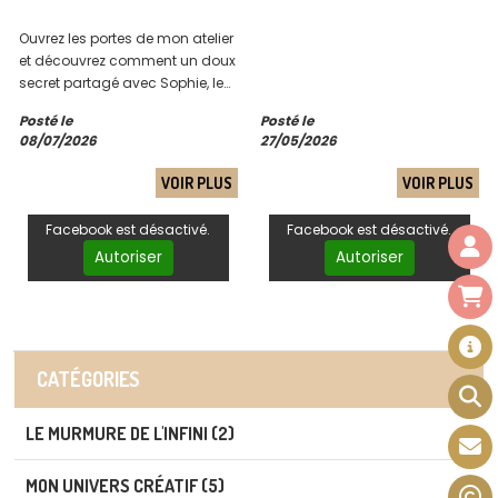
Ouvrez les portes de mon atelier
et découvrez comment un doux
secret partagé avec Sophie, le
murmure des jardins de Le
Posté le
Posté le
Nôtre et la complicité du Roi-
08/07/2026
27/05/2026
Soleil ont donné naissance à
ce nouveau chapitre brodé.
VOIR PLUS
VOIR PLUS
Laissez-vous conter l'histoire de
sa création...
Facebook est désactivé.
Facebook est désactivé.
Autoriser
Autoriser
CATÉGORIES
LE MURMURE DE L'INFINI (2)
MON UNIVERS CRÉATIF (5)