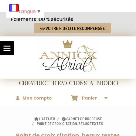
Panneau de gestion des cookies
Langue
▼
Paiements 100 % sécurisés
VOTRE FIDÉLITÉ RÉCOMPENSÉE
CREATRICE
D'EMOTIONS
A BRODER
Mon compte
Panier
L'ATELIER
CARNET DE BRODEUSE
POINT DE CROIX CITATION, BEAUX TEXTES
Point de croix citation, beaux textes