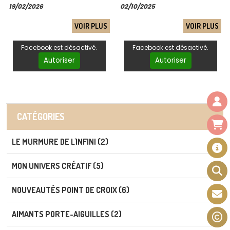
création pour broder votre
19/02/2026
02/10/2025
propre sérénité.
VOIR PLUS
VOIR PLUS
Facebook est désactivé.
Facebook est désactivé.
Autoriser
Autoriser
CATÉGORIES
LE MURMURE DE L'INFINI (2)
MON UNIVERS CRÉATIF (5)
NOUVEAUTÉS POINT DE CROIX (6)
AIMANTS PORTE-AIGUILLES (2)