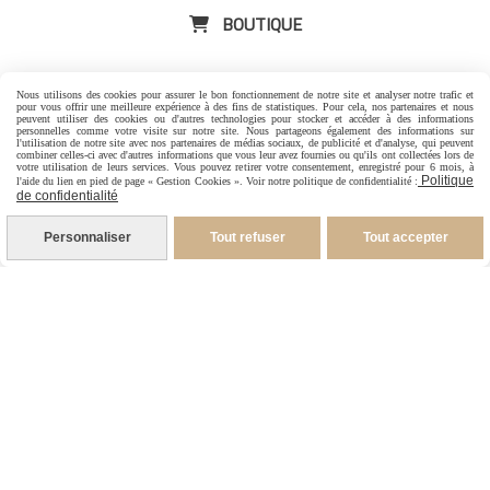
BOUTIQUE

Point de croix
Nous utilisons des cookies pour assurer le bon fonctionnement de notre site et analyser notre trafic et
pour vous offrir une meilleure expérience à des fins de statistiques. Pour cela, nos partenaires et nous
peuvent utiliser des cookies ou d'autres technologies pour stocker et accéder à des informations
Tri- fils illustrés
personnelles comme votre visite sur notre site. Nous partageons également des informations sur
l'utilisation de notre site avec nos partenaires de médias sociaux, de publicité et d'analyse, qui peuvent
combiner celles-ci avec d'autres informations que vous leur avez fournies ou qu'ils ont collectées lors de
votre utilisation de leurs services. Vous pouvez retirer votre consentement, enregistré pour 6 mois, à
Aimants porte aiguilles illustrés
Politique
l'aide du lien en pied de page « Gestion Cookies ». Voir notre politique de confidentialité :
de confidentialité
Mugs illustrés
-
Carte cadeau
Personnaliser
Tout refuser
Tout accepter
CONTACT

-
Pour les Particuliers
-
Pour les Pros
06 88 07 99 96
1 rue Jacques Brel
26600 Granges les Beaumont France