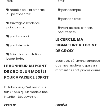
croix
croix
modèle pour la broderie
point compté
au point de croix
point de croix
Ouvrage à broder au
point de croix
Point de croix citation,
beaux textes
point compté
LE CERCLE, MA
SIGNATURE AU POINT
point de croix
DE CROIX
Point de croix citation,
beaux textes
Vous avez sûrement remarqué
LE BONHEUR AU POINT
que mes modèles depuis un
moment ne sont jamais carrés
DE CROIX : UN MODÈLE
ou rectangulaires mais
POUR APAISER L'ESPRIT
toujours Le cercle, c’est ma
petite signature, mon terrain de
Ici le bonheur, c’est moi qui le
jeu créatif, et j’ai envie de vous
fais » : plus qu’un modèle, une
raconter pourquoi !
intention. Découvrez la
symbolique de ma nouvelle
Posté le
Posté le