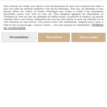
Nous utilisons des cookies pour assurer le bon fonctionnement de notre site et analyser notre trafic et
pour vous offrir une meilleure expérience à des fins de statistiques. Pour cela, nos partenaires et nous
CONTACT

peuvent utiliser des cookies ou d'autres technologies pour stocker et accéder à des informations
personnelles comme votre visite sur notre site. Nous partageons également des informations sur
l'utilisation de notre site avec nos partenaires de médias sociaux, de publicité et d'analyse, qui peuvent
combiner celles-ci avec d'autres informations que vous leur avez fournies ou qu'ils ont collectées lors de
votre utilisation de leurs services. Vous pouvez retirer votre consentement, enregistré pour 6 mois, à
-
Pour les Particuliers
Politique
l'aide du lien en pied de page « Gestion Cookies ». Voir notre politique de confidentialité :
de confidentialité
-
Pour les Pros
06 88 07 99 96
Personnaliser
Tout refuser
Tout accepter
1 rue Jacques Brel
26600 Granges les Beaumont France