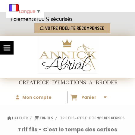
Panneau de gestion des cookies
Langue
▼
Paiements 100 % sécurisés
VOTRE FIDÉLITÉ RÉCOMPENSÉE
CREATRICE
D'EMOTIONS
A BRODER
Mon compte
Panier
L'ATELIER
TRI-FILS
TRIF FILS - C'EST LE TEMPS DES CERISES
Trif fils - C'est le temps des cerises