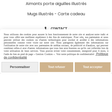
Aimants porte aiguilles illustrés
Mugs illustrés
-
Carte cadeau
CONTACT

Nous utilisons des cookies pour assurer le bon fonctionnement de notre site et analyser notre trafic et
pour vous offrir une meilleure expérience à des fins de statistiques. Pour cela, nos partenaires et nous
peuvent utiliser des cookies ou d'autres technologies pour stocker et accéder à des informations
-
Pour les Particuliers
personnelles comme votre visite sur notre site. Nous partageons également des informations sur
l'utilisation de notre site avec nos partenaires de médias sociaux, de publicité et d'analyse, qui peuvent
combiner celles-ci avec d'autres informations que vous leur avez fournies ou qu'ils ont collectées lors de
-
Pour les Pros
votre utilisation de leurs services. Vous pouvez retirer votre consentement, enregistré pour 6 mois, à
Politique
l'aide du lien en pied de page « Gestion Cookies ». Voir notre politique de confidentialité :
06 88 07 99 96
de confidentialité
1 rue Jacques Brel
Personnaliser
Tout refuser
Tout accepter
26600 Granges les Beaumont France