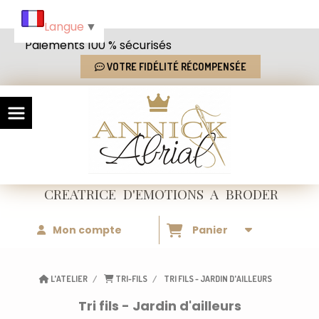
Panneau de gestion des cookies
Langue
▼
Paiements 100 % sécurisés
VOTRE FIDÉLITÉ RÉCOMPENSÉE
CREATRICE
D'EMOTIONS
A BRODER
Mon compte
Panier
L'ATELIER
TRI-FILS
TRI FILS - JARDIN D'AILLEURS
Tri fils - Jardin d'ailleurs