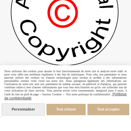
Nous utilisons des cookies pour assurer le bon fonctionnement de notre site et analyser notre trafic et
pour vous offrir une meilleure expérience à des fins de statistiques. Pour cela, nos partenaires et nous
peuvent utiliser des cookies ou d'autres technologies pour stocker et accéder à des informations
Droits d'auteur, copyright
personnelles comme votre visite sur notre site. Nous partageons également des informations sur
l'utilisation de notre site avec nos partenaires de médias sociaux, de publicité et d'analyse, qui peuvent
combiner celles-ci avec d'autres informations que vous leur avez fournies ou qu'ils ont collectées lors de
Tous les éléments du site www.annickabrial.net sont
votre utilisation de leurs services. Vous pouvez retirer votre consentement, enregistré pour 6 mois, à
Politique
l'aide du lien en pied de page « Gestion Cookies ». Voir notre politique de confidentialité :
de confidentialité
protégés par les lois françaises et internationales
relatives à la propriété intellectuelle et restent la
Personnaliser
Tout refuser
Tout accepter
propriété exclusive d'Annick Abrial.
Nul n'est autorisé à
reproduire, exploiter ou utiliser à quelque titre que ce