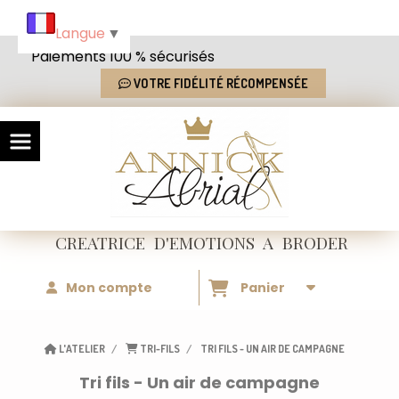
Panneau de gestion des cookies
Langue
▼
Paiements 100 % sécurisés
VOTRE FIDÉLITÉ RÉCOMPENSÉE
CREATRICE
D'EMOTIONS
A BRODER
Mon compte
Panier
L'ATELIER
TRI-FILS
TRI FILS - UN AIR DE CAMPAGNE
Tri fils - Un air de campagne