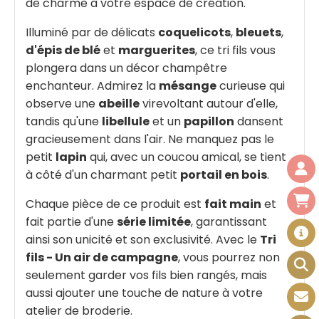
de charme à votre espace de création.
Illuminé par de délicats
coquelicots
,
bleuets
,
d'épis de blé
et
marguerites
, ce tri fils vous
plongera dans un décor champêtre
enchanteur. Admirez la
mésange
curieuse qui
observe une
abeille
virevoltant autour d'elle,
tandis qu'une
libellule
et un
papillon
dansent
gracieusement dans l'air. Ne manquez pas le
petit
lapin
qui, avec un coucou amical, se tient
à côté d'un charmant petit
portail en bois
.
Chaque pièce de ce produit est
fait main
et
fait partie d'une
série limitée
, garantissant
ainsi son unicité et son exclusivité. Avec le
Tri
fils - Un air de campagne
, vous pourrez non
seulement garder vos fils bien rangés, mais
aussi ajouter une touche de nature à votre
atelier de broderie.