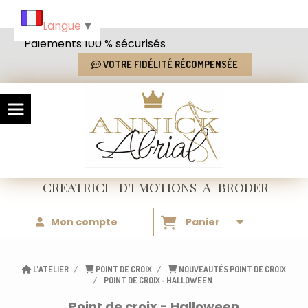
Panneau de gestion des cookies
Langue
▼
Paiements 100 % sécurisés
VOTRE FIDÉLITÉ RÉCOMPENSÉE
CREATRICE
D'EMOTIONS
A BRODER
Mon compte
Panier
L'ATELIER
POINT DE CROIX
NOUVEAUTÉS POINT DE CROIX
POINT DE CROIX - HALLOWEEN
Point de croix - Halloween