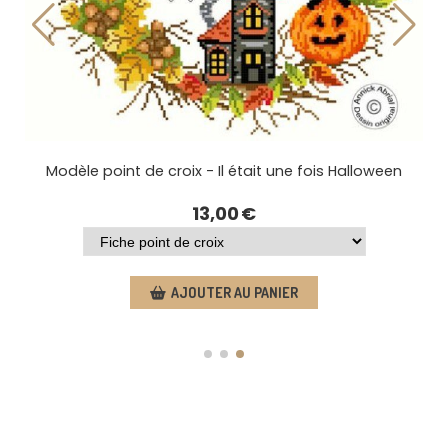
appy Halloween
Modèle point de croix - Il était une f
NIER
13,00
€
AJOUTER AU PANIER