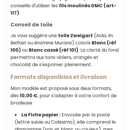
conseille d'utiliser les
fils moulinés
DMC (art-
117)
.
Conseil de toile
Je vous suggère une
toile Zweigart
(Aïda, lin
Belfast ou étamine Murano) coloris
Blanc (réf
100)
ou
Blanc cassé (réf 101)
. La clarté du fond
permettra aux tons violets, orangés et
chocolat de s'exprimer pleinement.
Formats disponibles et livraison
Mon modèle est proposé sous deux formats,
dès
10,00 €
, pour s'adapter à votre confort de
brodeuse :
La Fiche papier :
Envoyée par la poste
(lettre suivie ou Colissimo), elle comprend le
diagramme (noir et blanc ou couleur), mes