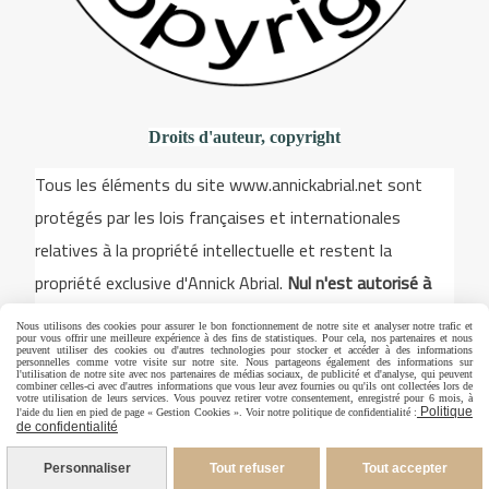
Droits d'auteur, copyright
Tous les éléments du site www.annickabrial.net sont
protégés par les lois françaises et internationales
relatives à la propriété intellectuelle et restent la
propriété exclusive d'Annick Abrial.
Nul n'est autorisé à
reproduire, exploiter ou utiliser à quelque titre que ce
Nous utilisons des cookies pour assurer le bon fonctionnement de notre site et analyser notre trafic et
soit, même partiellement, les illustrations, les dessins,
pour vous offrir une meilleure expérience à des fins de statistiques. Pour cela, nos partenaires et nous
peuvent utiliser des cookies ou d'autres technologies pour stocker et accéder à des informations
personnelles comme votre visite sur notre site. Nous partageons également des informations sur
les modèles pour la broderie, les éléments du site. Toute
l'utilisation de notre site avec nos partenaires de médias sociaux, de publicité et d'analyse, qui peuvent
combiner celles-ci avec d'autres informations que vous leur avez fournies ou qu'ils ont collectées lors de
votre utilisation de leurs services. Vous pouvez retirer votre consentement, enregistré pour 6 mois, à
utilisation est strictement interdite sans un accord écrit
Politique
l'aide du lien en pied de page « Gestion Cookies ». Voir notre politique de confidentialité :
de confidentialité
exprès de Annick Abrial
Personnaliser
Tout refuser
Tout accepter