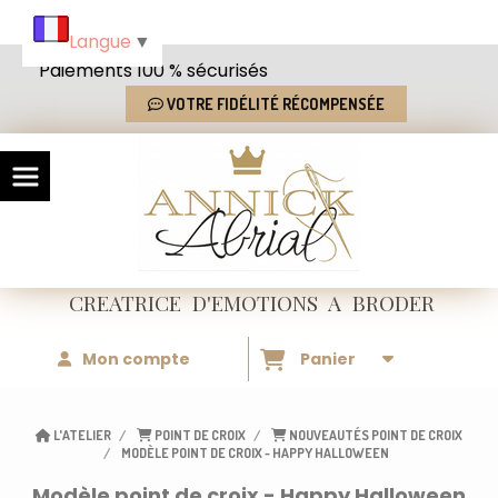
Panneau de gestion des cookies
Langue
▼
Paiements 100 % sécurisés
VOTRE FIDÉLITÉ RÉCOMPENSÉE
CREATRICE
D'EMOTIONS
A BRODER
Mon compte
Panier
L'ATELIER
POINT DE CROIX
NOUVEAUTÉS POINT DE CROIX
MODÈLE POINT DE CROIX - HAPPY HALLOWEEN
Modèle point de croix - Happy Halloween