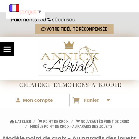
Panneau de gestion des cookies
Langue
▼
Paiements 100 % sécurisés
VOTRE FIDÉLITÉ RÉCOMPENSÉE
CREATRICE
D'EMOTIONS
A BRODER
Mon compte
Panier
L'ATELIER
POINT DE CROIX
NOUVEAUTÉS POINT DE CROIX
MODÈLE POINT DE CROIX - AU PARADIS DES JOUETS
Modèle point de croix - Au paradis des jouets