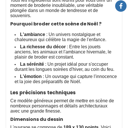
Tous les ingrédients sont réunis pour vous offrir un
moment de broderie inoubliable, une véritable
plongée dans un monde de tendresse et de
souvenirs.
Pourquoi broder cette scène de Noël ?
L'ambiance
: Un univers nostalgique et
chaleureux qui célèbre la magie de l'enfance.
La richesse du décor
: Entre les jouets
anciens, les animaux et l'ambiance hivernale, le
plaisir de broder est constant.
La sérénité
: Un projet idéal pour s'occuper
durant les longues soirées d'hiver, au coin du feu.
L'émotion
: Un ouvrage qui capture l'innocence
et la joie des préparatifs de Noël.
Les précisions techniques
Ce modèle généreux permet de mettre en scène de
nombreux personnages et détails architecturaux
avec une grande finesse.
Dimensions du dessin
L'ouvrage se compose de
189 x 130 points
. Voici