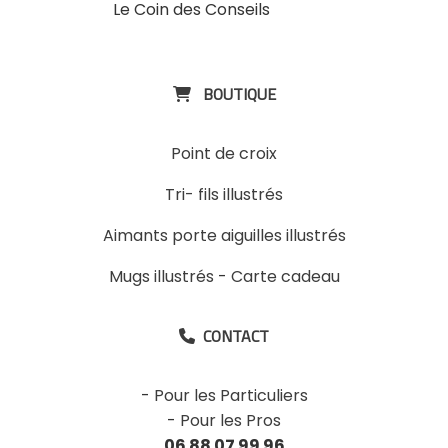
Le Coin des Conseils
Slons &
ExpositinslE
BOUTIQUE

Point de croix
Tri- fils illustrés
Aimants porte aiguilles illustrés
Mugs illustrés
-
Carte cadeau
CONTACT

-
Pour les Particuliers
-
Pour les Pros
06 88 07 99 96