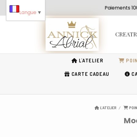
Panneau de gestion des cookies
Paiement
Langue
▼
CREAT
L'ATELIER
POIN
CARTE CADEAU
CA
L'ATELIER
POIN
Mod