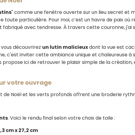
 de Noël
utins
" comme une fenêtre ouverte sur un lieu secret et me
 toute particulière. Pour moi, c’est un havre de paix où règ
t fabriqué avec tendresse. À travers cette couronne, j'ai 
 vous découvrirez
un lutin malicieux
dont la vue est cac
e, c'est inviter cette ambiance unique et chaleureuse à 
propose ici de retrouver le plaisir simple de la création, 
ur votre ouvrage
t de Noël et les verts profonds offrent une broderie ryth
ints
. Voici le rendu final selon votre choix de toile :
,3 cm x 27,2 cm