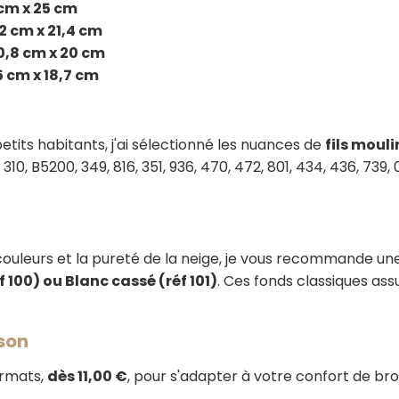
cm x 25 cm
2 cm x 21,4 cm
0,8 cm x 20 cm
5 cm x 18,7 cm
petits habitants, j'ai sélectionné les nuances de
fils moul
310, B5200, 349, 816, 351, 936, 470, 472, 801, 434, 436, 739, 
 couleurs et la pureté de la neige, je vous recommande u
f 100) ou Blanc cassé (réf 101)
. Ces fonds classiques ass
ison
ormats,
dès 11,00 €
, pour s'adapter à votre confort de bro