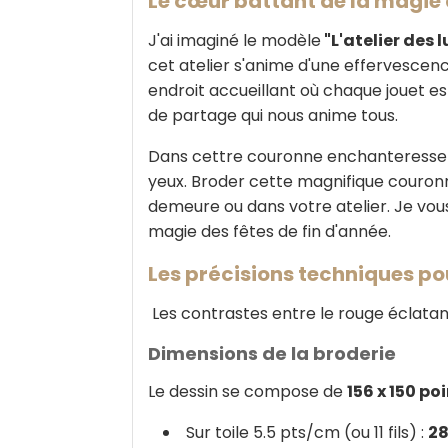
Le cœur battant de la magie
J'ai imaginé le modèle
"L'atelier des l
cet atelier s'anime d'une effervescence
endroit accueillant où chaque jouet es
de partage qui nous anime tous.
Dans cettre couronne enchanteresse
yeux. Broder cette magnifique couronn
demeure ou dans votre atelier. Je vous 
magie des fêtes de fin d'année.
Les précisions techniques po
Les contrastes entre le rouge éclatan
Dimensions de la broderie
Le dessin se compose de
156 x 150 po
Sur toile 5.5 pts/cm (ou 11 fils) :
28