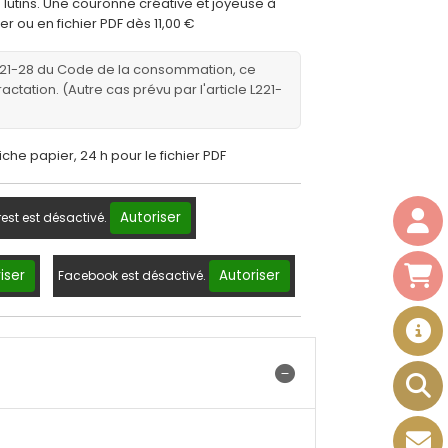
s lutins. Une couronne créative et joyeuse à
r ou en fichier PDF dès 11,00 €
221-28 du Code de la consommation, ce
ractation. (Autre cas prévu par l'article L221-
fiche papier, 24 h pour le fichier PDF
Autoriser
rest est désactivé.
iser
Autoriser
Facebook est désactivé.