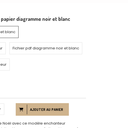
 papier diagramme noir et blanc
et blanc
ur
Fichier pdf diagramme noir et blanc
leur
AJOUTER AU PANIER
de Noël avec ce modèle enchanteur