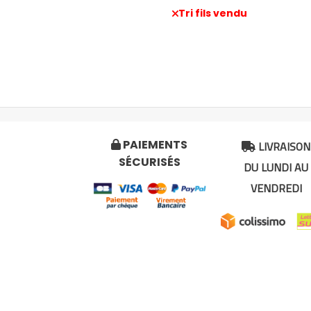
Tri fils vendu
R
LIVRAISON
PAIEMENTS


SÉCURISÉS
DU LUNDI AU
VENDREDI