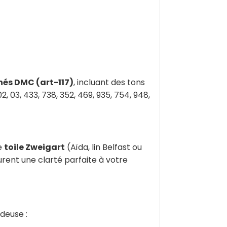
inés DMC (art-117)
, incluant des tons
02, 03, 433, 738, 352, 469, 935, 754, 948,
ne
toile Zweigart
(Aïda, lin Belfast ou
urent une clarté parfaite à votre
deuse :