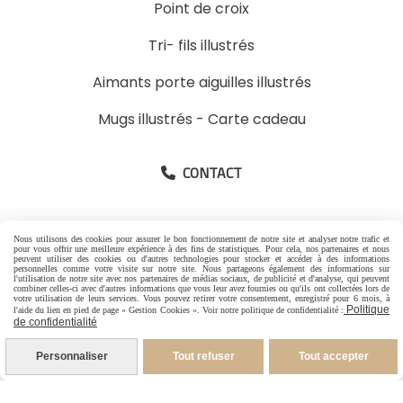
Point de croix
Tri- fils illustrés
Aimants porte aiguilles illustrés
Mugs illustrés
-
Carte cadeau
CONTACT

-
Pour les Particuliers
Nous utilisons des cookies pour assurer le bon fonctionnement de notre site et analyser notre trafic et
-
Pour les Pros
pour vous offrir une meilleure expérience à des fins de statistiques. Pour cela, nos partenaires et nous
peuvent utiliser des cookies ou d'autres technologies pour stocker et accéder à des informations
06 88 07 99 96
personnelles comme votre visite sur notre site. Nous partageons également des informations sur
l'utilisation de notre site avec nos partenaires de médias sociaux, de publicité et d'analyse, qui peuvent
combiner celles-ci avec d'autres informations que vous leur avez fournies ou qu'ils ont collectées lors de
votre utilisation de leurs services. Vous pouvez retirer votre consentement, enregistré pour 6 mois, à
1 rue Jacques Brel
Politique
l'aide du lien en pied de page « Gestion Cookies ». Voir notre politique de confidentialité :
de confidentialité
26600 Granges les Beaumont France
Personnaliser
Tout refuser
Tout accepter