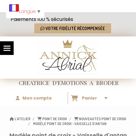
Panneau de gestion des cookies
Langue
▼
Paiements 100 % sécurisés
VOTRE FIDÉLITÉ RÉCOMPENSÉE
CREATRICE
D'EMOTIONS
A BRODER
Mon compte
Panier
L'ATELIER
POINT DE CROIX
NOUVEAUTÉS POINT DE CROIX
MODÈLE POINT DE CROIX - VAISSELLE D'ANTAN
Modèle point de croix - Vaisselle d'antan