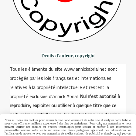
Droits d'auteur, copyright
Tous les éléments du site www.annickabrial.net sont
protégés par les lois françaises et internationales
relatives à la propriété intellectuelle et restent la
propriété exclusive d'Annick Abrial.
Nul n'est autorisé à
reproduire, exploiter ou utiliser à quelque titre que ce
soit, même partiellement, les illustrations, les dessins,
Nous utilisons des cookies pour assurer le bon fonctionnement de notre site et analyser notre trafic et
les modèles pour la broderie, les éléments du site. Toute
pour vous offrir une meilleure expérience à des fins de statistiques. Pour cela, nos partenaires et nous
peuvent utiliser des cookies ou d'autres technologies pour stocker et accéder à des informations
utilisation est strictement interdite sans un accord écrit
personnelles comme votre visite sur notre site. Nous partageons également des informations sur
l'utilisation de notre site avec nos partenaires de médias sociaux, de publicité et d'analyse, qui peuvent