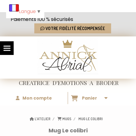
Panneau de gestion des cookies
Langue
▼
Paiements 100 % sécurisés
VOTRE FIDÉLITÉ RÉCOMPENSÉE
CREATRICE
D'EMOTIONS
A BRODER
Mon compte
Panier
L'ATELIER
MUGS
MUG LE COLIBRI
Mug Le colibri