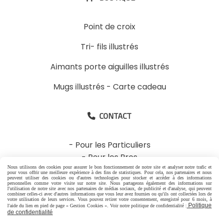
Point de croix
Tri- fils illustrés
Aimants porte aiguilles illustrés
Mugs illustrés
-
Carte cadeau
CONTACT

-
Pour les Particuliers
-
Pour les Pros
06 88 07 99 96
Nous utilisons des cookies pour assurer le bon fonctionnement de notre site et analyser notre trafic et
pour vous offrir une meilleure expérience à des fins de statistiques. Pour cela, nos partenaires et nous
peuvent utiliser des cookies ou d'autres technologies pour stocker et accéder à des informations
personnelles comme votre visite sur notre site. Nous partageons également des informations sur
1 rue Jacques Brel
l'utilisation de notre site avec nos partenaires de médias sociaux, de publicité et d'analyse, qui peuvent
combiner celles-ci avec d'autres informations que vous leur avez fournies ou qu'ils ont collectées lors de
26600 Granges les Beaumont France
votre utilisation de leurs services. Vous pouvez retirer votre consentement, enregistré pour 6 mois, à
Politique
l'aide du lien en pied de page « Gestion Cookies ». Voir notre politique de confidentialité :
de confidentialité