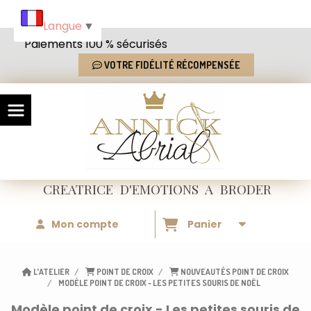
Panneau de gestion des cookies
Langue
▼
Paiements 100 % sécurisés
VOTRE FIDÉLITÉ RÉCOMPENSÉE
CREATRICE
D'EMOTIONS
A BRODER
Mon compte
Panier
L'ATELIER
POINT DE CROIX
NOUVEAUTÉS POINT DE CROIX
MODÈLE POINT DE CROIX - LES PETITES SOURIS DE NOËL
Modèle point de croix - Les petites souris de