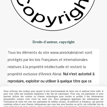
Droits d'auteur, copyright
Tous les éléments du site www.annickabrial.net sont
protégés par les lois françaises et internationales
relatives à la propriété intellectuelle et restent la
propriété exclusive d'Annick Abrial.
Nul n'est autorisé à
reproduire, exploiter ou utiliser à quelque titre que ce
soit, même partiellement, les illustrations, les dessins,
Nous utilisons des cookies pour assurer le bon fonctionnement de notre site et analyser notre trafic et
les modèles pour la broderie, les éléments du site. Toute
pour vous offrir une meilleure expérience à des fins de statistiques. Pour cela, nos partenaires et nous
peuvent utiliser des cookies ou d'autres technologies pour stocker et accéder à des informations
personnelles comme votre visite sur notre site. Nous partageons également des informations sur
utilisation est strictement interdite sans un accord écrit
l'utilisation de notre site avec nos partenaires de médias sociaux, de publicité et d'analyse, qui peuvent
combiner celles-ci avec d'autres informations que vous leur avez fournies ou qu'ils ont collectées lors de
votre utilisation de leurs services. Vous pouvez retirer votre consentement, enregistré pour 6 mois, à