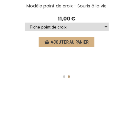
e croix - Souris à la vie
11,00
€
Point de croix - Il éta
13,0
OUTER AU PANIER
AJOUTER 