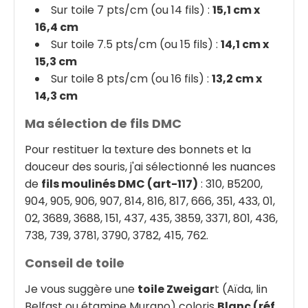
Sur toile 7 pts/cm (ou 14 fils) :
15,1 cm x
16,4 cm
Sur toile 7.5 pts/cm (ou 15 fils) :
14,1 cm x
15,3 cm
Sur toile 8 pts/cm (ou 16 fils) :
13,2 cm x
14,3 cm
Ma sélection de fils DMC
Pour restituer la texture des bonnets et la
douceur des souris, j'ai sélectionné les nuances
de
fils moulinés D
MC (art-117)
: 310, B5200,
904, 905, 906, 907, 814, 816, 817, 666, 351, 433, 01,
02, 3689, 3688, 151, 437, 435, 3859, 3371, 801, 436,
738, 739, 3781, 3790, 3782, 415, 762.
Conseil de toile
Je vous suggère une
toile Zweigar
t (Aïda, lin
Belfast ou étamine Murano) coloris
Blanc (réf