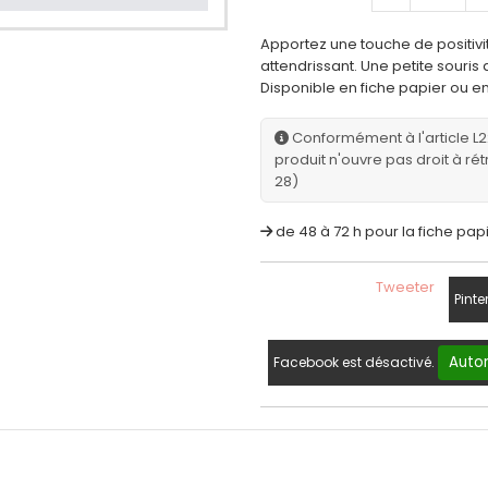
Apportez une touche de positiv
attendrissant. Une petite souris 
Disponible en fiche papier ou en
Conformément à l'article L
produit n'ouvre pas droit à rét
28)
de 48 à 72 h pour la fiche papi
Tweeter
Pinte
Autor
Facebook est désactivé.