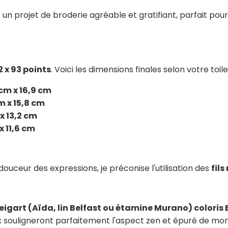
 un projet de broderie agréable et gratifiant, parfait po
2 x 93 points
. Voici les dimensions finales selon votre toile 
cm x 16,9 cm
m x 15,8 cm
x 13,2 cm
x 11,6 cm
 douceur des expressions, je préconise l'utilisation des
fil
eigart (Aïda, lin Belfast ou étamine Murano) coloris B
 souligneront parfaitement l'aspect zen et épuré de mon