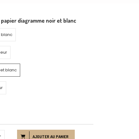
 papier diagramme noir et blanc
t blanc
leur
et blanc
ur
AJOUTER AU PANIER