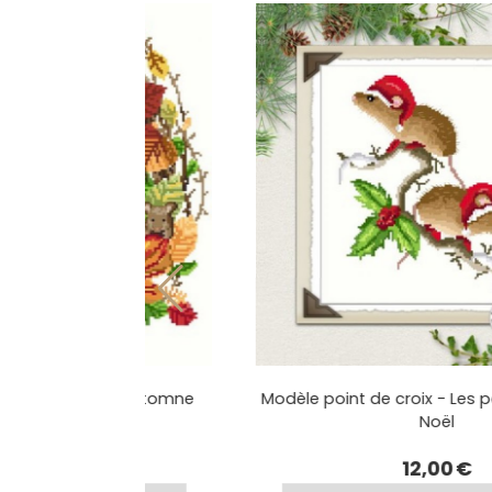
Il était une fois l'automne
Modèle point de croix - Les p
Noël
13,00
€
12,00
€