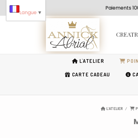
Panneau de gestion des cookies
Paiement
Langue
▼
CREAT
L'ATELIER
POIN
CARTE CADEAU
CA
L'ATELIER
P
M