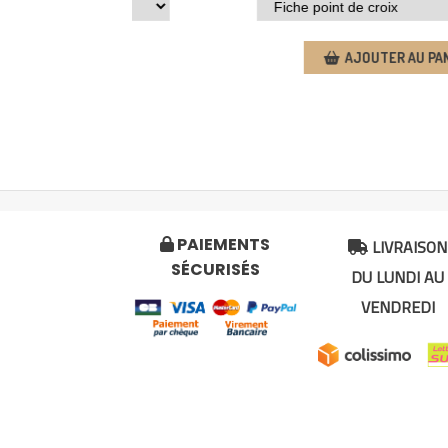
UTER AU PANIER
AJOUTER AU PA
LIVRAISON
PAIEMENTS


SÉCURISÉS
DU LUNDI AU
VENDREDI