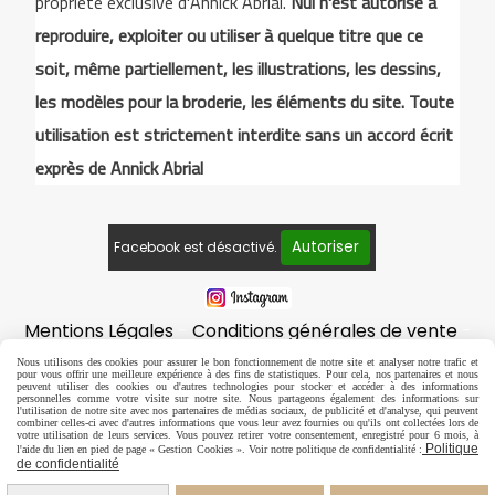
propriété exclusive d'Annick Abrial.
Nul n'est autorisé à
reproduire, exploiter ou utiliser à quelque titre que ce
soit, même partiellement, les illustrations, les dessins,
les modèles pour la broderie, les éléments du site. Toute
utilisation est strictement interdite sans un accord écrit
exprès de Annick Abrial
Autoriser
Facebook est désactivé.
Mentions Légales
Conditions générales de vente
Politique de confidentialité
Gestion cookies
Nous utilisons des cookies pour assurer le bon fonctionnement de notre site et analyser notre trafic et
pour vous offrir une meilleure expérience à des fins de statistiques. Pour cela, nos partenaires et nous
Mon Compte
peuvent utiliser des cookies ou d'autres technologies pour stocker et accéder à des informations
personnelles comme votre visite sur notre site. Nous partageons également des informations sur
l'utilisation de notre site avec nos partenaires de médias sociaux, de publicité et d'analyse, qui peuvent
combiner celles-ci avec d'autres informations que vous leur avez fournies ou qu'ils ont collectées lors de
votre utilisation de leurs services. Vous pouvez retirer votre consentement, enregistré pour 6 mois, à
Politique
l'aide du lien en pied de page « Gestion Cookies ». Voir notre politique de confidentialité :
de confidentialité