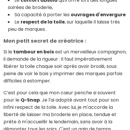
Le
confort absolu
qu'il offre lors des longues
soirées de broderie,
Sa capacité à porter les
ouvrages d'envergure
Le
respect de la toile
, sur laquelle il laisse très
peu de marques.
Mon petit secret de créatrice :
Si le
tambour en bois
est un merveilleux compagnon,
il demande de la rigueur : il faut impérativement
libérer la toile chaque soir après avoir brodé, sous
peine de voir le bois y imprimer des marques parfois
difficiles à estomper.
C’est pour cela que mon cœur penche si souvent
pour le
Q-Snap
. Je l'ai adopté avant tout pour son
infini respect de la toile. Avec lui, je m'accorde la
liberté de laisser ma broderie en place, tendue et
prête à m'accueillir le lendemain, sans avoir à la
démonter tous les soirs. C'est un gain de temps