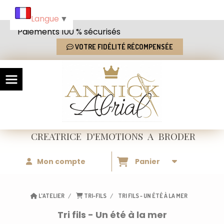
Panneau de gestion des cookies
Langue
▼
Paiements 100 % sécurisés
VOTRE FIDÉLITÉ RÉCOMPENSÉE
CREATRICE
D'EMOTIONS
A BRODER
Mon compte
Panier
L'ATELIER
TRI-FILS
TRI FILS - UN ÉTÉ À LA MER
Tri fils - Un été à la mer