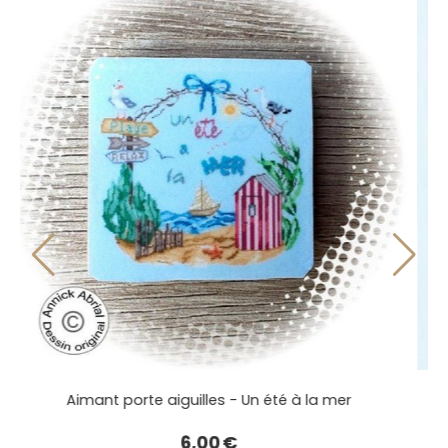
guilles - Un été à la mer
Point de croix - 
6,00
€
13,0