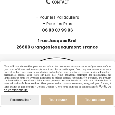
CONTACT

-
Pour les Particuliers
-
Pour les Pros
06 88 07 99 96
1 rue Jacques Brel
26600 Granges les Beaumont France
Nous utilisons des cookies pour assurer le bon fonctionnement de notre site et analyser notre trafic et
pour vous offrir une meilleure expérience à des fins de statistiques. Pour cela, nos partenaires et nous
peuvent utiliser des cookies ou d'autres technologies pour stocker et accéder à des informations
personnelles comme votre visite sur notre site. Nous partageons également des informations sur
l'utilisation de notre site avec nos partenaires de médias sociaux, de publicité et d'analyse, qui peuvent
combiner celles-ci avec d'autres informations que vous leur avez fournies ou qu'ils ont collectées lors de
votre utilisation de leurs services. Vous pouvez retirer votre consentement, enregistré pour 6 mois, à
Politique
l'aide du lien en pied de page « Gestion Cookies ». Voir notre politique de confidentialité :
de confidentialité
Personnaliser
Tout refuser
Tout accepter