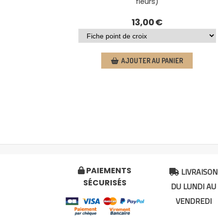
fleurs)
ortensia
13,00
€
AJOUTER AU PANIER
R
LIVRAISON
PAIEMENTS


SÉCURISÉS
DU LUNDI AU
VENDREDI