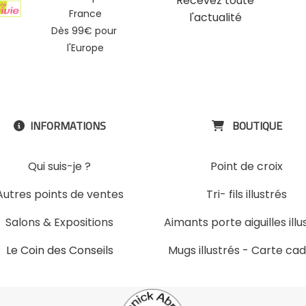
Recevez toute
France
l'actualité
Dès 99€ pour
l'Europe
INFORMATIONS
BOUTIQUE


Qui suis-je ?
Point de croix
Autres points de ventes
Tri- fils illustrés
Salons & Expositions
Aimants porte aiguilles illu
Le Coin des Conseils
Mugs illustrés
-
Carte ca
Slons & ExpositinslE