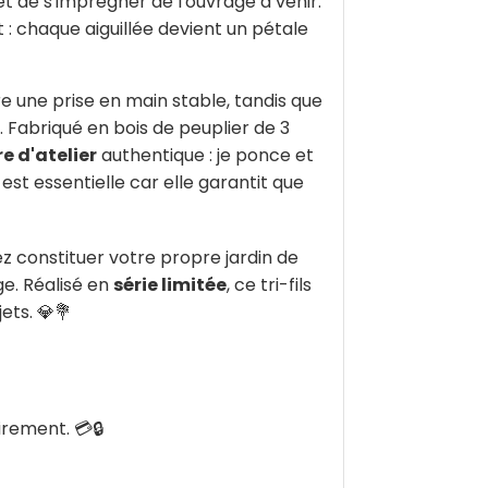
t de s'imprégner de l'ouvrage à venir.
t : chaque aiguillée devient un pétale
re une prise en main stable, tandis que
 Fabriqué en bois de peuplier de 3
e d'atelier
authentique : je ponce et
est essentielle car elle garantit que
vez constituer votre propre jardin de
ge. Réalisé en
série limitée
, ce tri-fils
ets. 💎💐
rement. 💳🔒