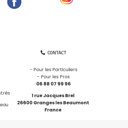
CONTACT

-
Pour les Particuliers
-
Pour les Pros
06 88 07 99 96
strés
1 rue Jacques Brel
26600 Granges les Beaumont
deau
France