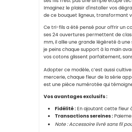
ses fils n'est pas une simple étape tec
Imaginez le plaisir d'installer vos dég
de ce bouquet ligneux, transformant vo
Ce tri-fils a été pensé pour offrir un 
ses 24 ouvertures permettent de class
mm, il allie une grande légèreté à une 
je peins chaque support à la main avant
vos cotons glissent parfaitement, sans
Adopter ce modèle, c’est aussi cultiv
mercerie, chaque fleur de la série app
est une pièce numérotée qui témoigne 
Vos avantages exclusifs :
Fidélité :
En ajoutant cette fleur 
Transactions sereines :
Paiement
Note : Accessoire livré sans fil p