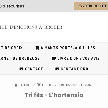
s 100 % sécurisés
VOTRE FIDÉLITÉ
RICE
D'EMOTIONS
A BRODER
T DE CROIX
AIMANTS PORTE-AIGUILLES
RNET DE BRODEUSE
LIVRE D'OR : VOS AVIS
CONTACT
CONTACT PRO
L'ATELIER
TRI-FILS
TRI FILS - L'HORTENSIA
Tri fils - L'hortensia