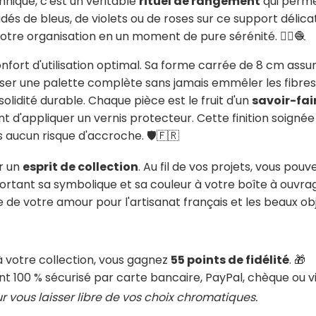
hnique, c'est un véritable
rituel de rangement
qui perme
radés de bleus, de violets ou de roses sur ce support délica
tre organisation en un moment de pure sérénité. 🧘‍♀️🧶
confort d'utilisation optimal. Sa forme carrée de 8 cm assu
er une palette complète sans jamais emmêler les fibres.
solidité durable. Chaque pièce est le fruit d'un
savoir-fair
 d'appliquer un vernis protecteur. Cette finition soignée 
 aucun risque d'accroche. 🛡️🇫🇷
er un
esprit de collection
. Au fil de vos projets, vous pou
ortant sa symbolique et sa couleur à votre boîte à ouvra
de votre amour pour l'artisanat français et les beaux obj
à votre collection, vous gagnez
55 points de fidélité
. 🎁
 100 % sécurisé par carte bancaire, PayPal, chèque ou vi
our vous laisser libre de vos choix chromatiques.