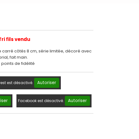
Tri fils vendu
e carré côtés 8 cm, série limitée, décoré avec
ial, fait main.
points de fidélité
Autoriser
rest est désactivé.
iser
Autoriser
Facebook est désactivé.