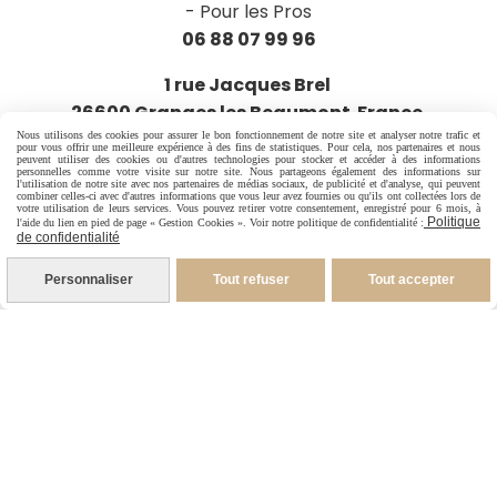
-
Pour les Pros
06 88 07 99 96
1 rue Jacques Brel
26600 Granges les Beaumont France
Nous utilisons des cookies pour assurer le bon fonctionnement de notre site et analyser notre trafic et
pour vous offrir une meilleure expérience à des fins de statistiques. Pour cela, nos partenaires et nous
peuvent utiliser des cookies ou d'autres technologies pour stocker et accéder à des informations
personnelles comme votre visite sur notre site. Nous partageons également des informations sur
l'utilisation de notre site avec nos partenaires de médias sociaux, de publicité et d'analyse, qui peuvent
combiner celles-ci avec d'autres informations que vous leur avez fournies ou qu'ils ont collectées lors de
votre utilisation de leurs services. Vous pouvez retirer votre consentement, enregistré pour 6 mois, à
Politique
l'aide du lien en pied de page « Gestion Cookies ». Voir notre politique de confidentialité :
de confidentialité
Personnaliser
Tout refuser
Tout accepter