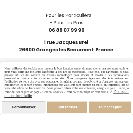
-
Pour les Particuliers
-
Pour les Pros
06 88 07 99 96
1 rue Jacques Brel
26600 Granges les Beaumont France
Nous utilisons des cookies pour assurer le bon fonctionnement de notre site et analyser notre trafic et
pour vous offrir une meilleure expérience à des fins de statistiques. Pour cela, nos partenaires et nous
peuvent utiliser des cookies ou d'autres technologies pour stocker et accéder à des informations
personnelles comme votre visite sur notre site. Nous partageons également des informations sur
l'utilisation de notre site avec nos partenaires de médias sociaux, de publicité et d'analyse, qui peuvent
combiner celles-ci avec d'autres informations que vous leur avez fournies ou qu'ils ont collectées lors de
votre utilisation de leurs services. Vous pouvez retirer votre consentement, enregistré pour 6 mois, à
Politique
l'aide du lien en pied de page « Gestion Cookies ». Voir notre politique de confidentialité :
de confidentialité
Personnaliser
Tout refuser
Tout accepter