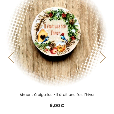
Mug Il était une fois l'hiver
12,00
€
Aimant à
AJOUTER AU PANIER