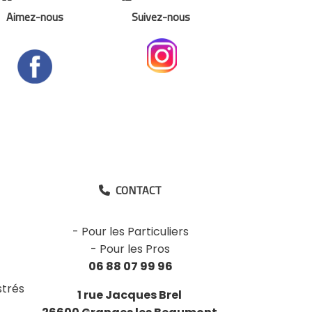
Aimez-nous
Suivez-nous
CONTACT

-
Pour les Particuliers
-
Pour les Pros
06 88 07 99 96
strés
1 rue Jacques Brel