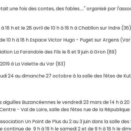
tait une fois des contes, des fables....." organisé par l'ass
 18 h et le 28 avril de 10 h à 18 h à Chatillon sur Indre (36) 
019 de 10 h à 18 h Espace Victor Hugo - Puget sur Argens (Va
ciation La Farandole des Fils le 8 et 9 juin à Gron (89)
e 2019 à La Valette du Var (83)
 jeudi 24 au dimanche 27 octobre à la salle des fêtes de K
es aiguilles Buzancéennes le vendredi 23 mars de 14 h à 20 
Centre - Val de Loire, salle des fêtes rue de la République
ssociation Un Point de Plus du 2 au 3 juin dans la salle d
e continue de 9 h à 19 h le samedi 2 et de 9 h à 18 h le di