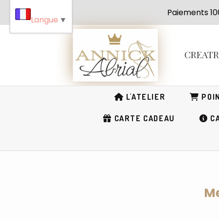
Panneau de gestion des cookies
Paiement
Langue
▼
CREAT
L'ATELIER
POIN
CARTE CADEAU
CA
Me